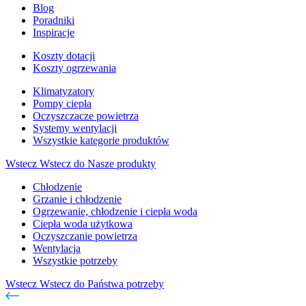
Blog
Poradniki
Inspiracje
Koszty dotacji
Koszty ogrzewania
Klimatyzatory
Pompy ciepła
Oczyszczacze powietrza
Systemy wentylacji
Wszystkie kategorie produktów
Wstecz
Wstecz do Nasze produkty
Chłodzenie
Grzanie i chłodzenie
Ogrzewanie, chłodzenie i ciepła woda
Ciepła woda użytkowa
Oczyszczanie powietrza
Wentylacja
Wszystkie potrzeby
Wstecz
Wstecz do Państwa potrzeby