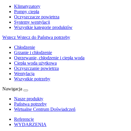
Klimatyzatory
Pompy ciepła
Oczyszczacze powietrza
Systemy wentylacji
Wszystkie kategorie produktów
Wstecz
Wstecz do Państwa potrzeby
Chłodzenie
Grzanie i chłodzenie
Ogrzewanie, chłodzenie i ciepła woda
Ciepła woda użytkowa
Oczyszczanie powietrza
Wentylacja
Wszystkie potrzeby
Nawigacja
Nasze produkty
Państwa potrzeby
Wirtualne Centrum Doświadczeń
Referencje
WYDARZENIA