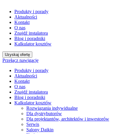
Produkty i porady
Aktualności
Kontakt
O nas
Znajdź instalatora
Blog i poradniki
Kalkulator kosztów
Uzyskaj ofertę
Przełącz nawigację
Produkty i porady
Aktualności
Kontakt
O nas
Znajdź instalatora
Blog i poradniki
Kalkulator kosztów
Rozwiązania indywidualne
Dla dystrybutorów
Dla projektantów, architektów i inwestorów
Serwis
Salony Daikin