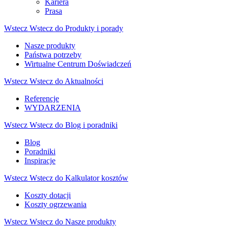
Kariera
Prasa
Wstecz
Wstecz do Produkty i porady
Nasze produkty
Państwa potrzeby
Wirtualne Centrum Doświadczeń
Wstecz
Wstecz do Aktualności
Referencje
WYDARZENIA
Wstecz
Wstecz do Blog i poradniki
Blog
Poradniki
Inspiracje
Wstecz
Wstecz do Kalkulator kosztów
Koszty dotacji
Koszty ogrzewania
Wstecz
Wstecz do Nasze produkty