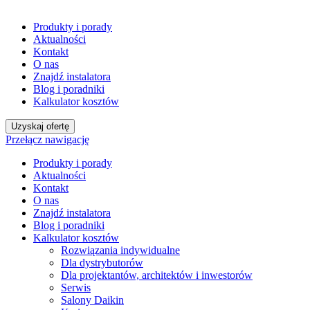
Produkty i porady
Aktualności
Kontakt
O nas
Znajdź instalatora
Blog i poradniki
Kalkulator kosztów
Uzyskaj ofertę
Przełącz nawigację
Produkty i porady
Aktualności
Kontakt
O nas
Znajdź instalatora
Blog i poradniki
Kalkulator kosztów
Rozwiązania indywidualne
Dla dystrybutorów
Dla projektantów, architektów i inwestorów
Serwis
Salony Daikin