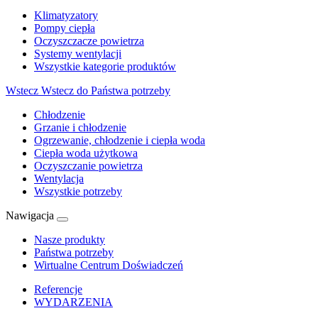
Klimatyzatory
Pompy ciepła
Oczyszczacze powietrza
Systemy wentylacji
Wszystkie kategorie produktów
Wstecz
Wstecz do Państwa potrzeby
Chłodzenie
Grzanie i chłodzenie
Ogrzewanie, chłodzenie i ciepła woda
Ciepła woda użytkowa
Oczyszczanie powietrza
Wentylacja
Wszystkie potrzeby
Nawigacja
Nasze produkty
Państwa potrzeby
Wirtualne Centrum Doświadczeń
Referencje
WYDARZENIA