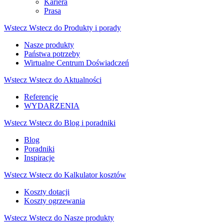
Kariera
Prasa
Wstecz
Wstecz do Produkty i porady
Nasze produkty
Państwa potrzeby
Wirtualne Centrum Doświadczeń
Wstecz
Wstecz do Aktualności
Referencje
WYDARZENIA
Wstecz
Wstecz do Blog i poradniki
Blog
Poradniki
Inspiracje
Wstecz
Wstecz do Kalkulator kosztów
Koszty dotacji
Koszty ogrzewania
Wstecz
Wstecz do Nasze produkty