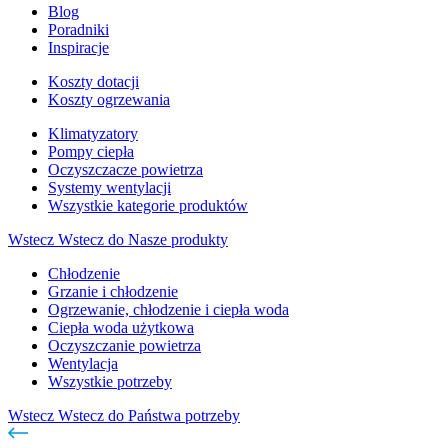
Blog
Poradniki
Inspiracje
Koszty dotacji
Koszty ogrzewania
Klimatyzatory
Pompy ciepła
Oczyszczacze powietrza
Systemy wentylacji
Wszystkie kategorie produktów
Wstecz
Wstecz do Nasze produkty
Chłodzenie
Grzanie i chłodzenie
Ogrzewanie, chłodzenie i ciepła woda
Ciepła woda użytkowa
Oczyszczanie powietrza
Wentylacja
Wszystkie potrzeby
Wstecz
Wstecz do Państwa potrzeby