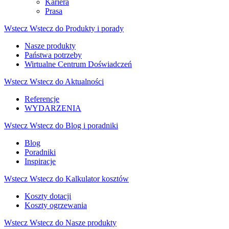
Kariera
Prasa
Wstecz
Wstecz do Produkty i porady
Nasze produkty
Państwa potrzeby
Wirtualne Centrum Doświadczeń
Wstecz
Wstecz do Aktualności
Referencje
WYDARZENIA
Wstecz
Wstecz do Blog i poradniki
Blog
Poradniki
Inspiracje
Wstecz
Wstecz do Kalkulator kosztów
Koszty dotacji
Koszty ogrzewania
Wstecz
Wstecz do Nasze produkty