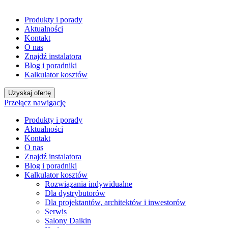
Produkty i porady
Aktualności
Kontakt
O nas
Znajdź instalatora
Blog i poradniki
Kalkulator kosztów
Uzyskaj ofertę
Przełącz nawigację
Produkty i porady
Aktualności
Kontakt
O nas
Znajdź instalatora
Blog i poradniki
Kalkulator kosztów
Rozwiązania indywidualne
Dla dystrybutorów
Dla projektantów, architektów i inwestorów
Serwis
Salony Daikin