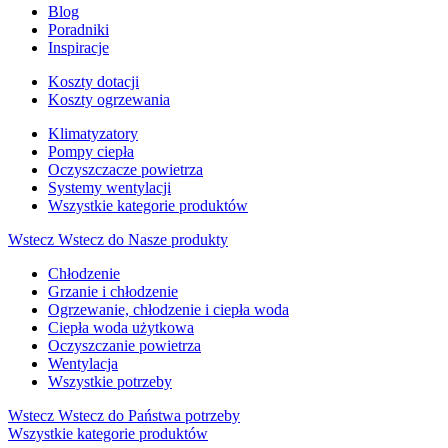
Blog
Poradniki
Inspiracje
Koszty dotacji
Koszty ogrzewania
Klimatyzatory
Pompy ciepła
Oczyszczacze powietrza
Systemy wentylacji
Wszystkie kategorie produktów
Wstecz
Wstecz do Nasze produkty
Chłodzenie
Grzanie i chłodzenie
Ogrzewanie, chłodzenie i ciepła woda
Ciepła woda użytkowa
Oczyszczanie powietrza
Wentylacja
Wszystkie potrzeby
Wstecz
Wstecz do Państwa potrzeby
Wszystkie kategorie produktów