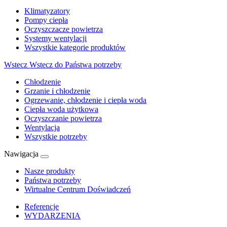
Klimatyzatory
Pompy ciepła
Oczyszczacze powietrza
Systemy wentylacji
Wszystkie kategorie produktów
Wstecz
Wstecz do Państwa potrzeby
Chłodzenie
Grzanie i chłodzenie
Ogrzewanie, chłodzenie i ciepła woda
Ciepła woda użytkowa
Oczyszczanie powietrza
Wentylacja
Wszystkie potrzeby
Nawigacja
Nasze produkty
Państwa potrzeby
Wirtualne Centrum Doświadczeń
Referencje
WYDARZENIA