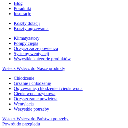
Blog
Poradniki
Inspiracje
Koszty dotacji
Koszty ogrzewania
Klimatyzatory
Pompy ciepła
Oczyszczacze powietrza
Systemy wentylacji
Wszystkie kategorie produktów
Wstecz
Wstecz do Nasze produkty
Chłodzenie
Grzanie i chłodzenie
Ogrzewanie, chłodzenie i ciepła woda
Ciepła woda użytkowa
Oczyszczanie powietrza
Wentylacja
Wszystkie potrzeby
Wstecz
Wstecz do Państwa potrzeby
Powrót do przeglądu