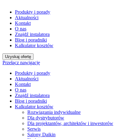
Produkty i porady
Aktualności
Kontakt
O nas
Znajdź instalatora
Blog i poradniki
Kalkulator kosztów
Uzyskaj ofertę
Przełącz nawigację
Produkty i porady
Aktualności
Kontakt
O nas
Znajdź instalatora
Blog i poradniki
Kalkulator kosztów
Rozwiązania indywidualne
Dla dystrybutorów
Dla projektantów, architektów i inwestorów
Serwis
Salony Daikin