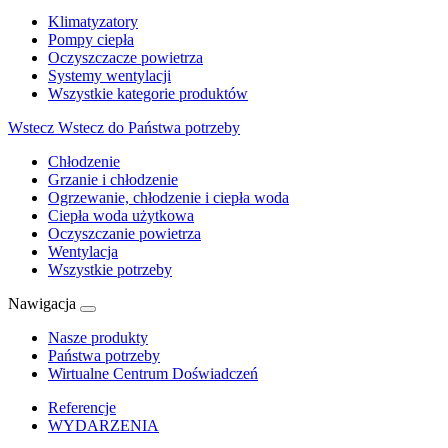
Klimatyzatory
Pompy ciepła
Oczyszczacze powietrza
Systemy wentylacji
Wszystkie kategorie produktów
Wstecz
Wstecz do Państwa potrzeby
Chłodzenie
Grzanie i chłodzenie
Ogrzewanie, chłodzenie i ciepła woda
Ciepła woda użytkowa
Oczyszczanie powietrza
Wentylacja
Wszystkie potrzeby
Nawigacja
Nasze produkty
Państwa potrzeby
Wirtualne Centrum Doświadczeń
Referencje
WYDARZENIA