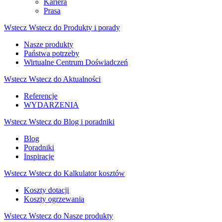
Kariera
Prasa
Wstecz
Wstecz do Produkty i porady
Nasze produkty
Państwa potrzeby
Wirtualne Centrum Doświadczeń
Wstecz
Wstecz do Aktualności
Referencje
WYDARZENIA
Wstecz
Wstecz do Blog i poradniki
Blog
Poradniki
Inspiracje
Wstecz
Wstecz do Kalkulator kosztów
Koszty dotacji
Koszty ogrzewania
Wstecz
Wstecz do Nasze produkty