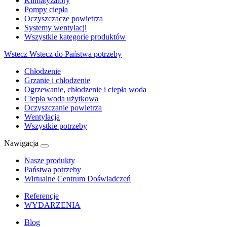
Klimatyzatory
Pompy ciepła
Oczyszczacze powietrza
Systemy wentylacji
Wszystkie kategorie produktów
Wstecz
Wstecz do Państwa potrzeby
Chłodzenie
Grzanie i chłodzenie
Ogrzewanie, chłodzenie i ciepła woda
Ciepła woda użytkowa
Oczyszczanie powietrza
Wentylacja
Wszystkie potrzeby
Nawigacja
Nasze produkty
Państwa potrzeby
Wirtualne Centrum Doświadczeń
Referencje
WYDARZENIA
Blog