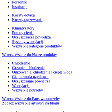
Poradniki
Inspiracje
Koszty dotacji
Koszty ogrzewania
Klimatyzatory
Pompy ciepła
Oczyszczacze powietrza
Systemy wentylacji
Wszystkie kategorie produktów
Wstecz
Wstecz do Nasze produkty
Chłodzenie
Grzanie i chłodzenie
Ogrzewanie, chłodzenie i ciepła woda
Ciepła woda użytkowa
Oczyszczanie powietrza
Wentylacja
Wszystkie potrzeby
Wstecz
Wstecz do Państwa potrzeby
Zobacz wszystkie artykuły na blogu