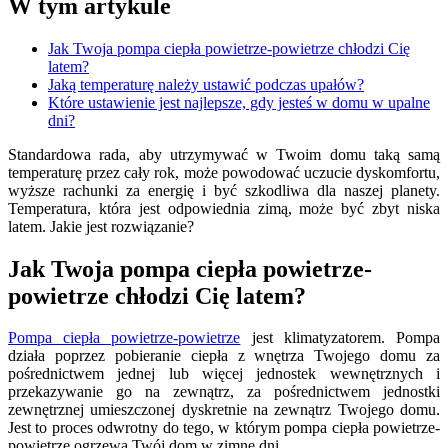
W tym artykule
Jak Twoja pompa ciepła powietrze-powietrze chłodzi Cię
latem?
Jaką temperaturę należy ustawić podczas upałów?
Które ustawienie jest najlepsze, gdy jesteś w domu w upalne
dni?
Standardowa rada, aby utrzymywać w Twoim domu taką samą
temperaturę przez cały rok, może powodować uczucie dyskomfortu,
wyższe rachunki za energię i być szkodliwa dla naszej planety.
Temperatura, która jest odpowiednia zimą, może być zbyt niska
latem. Jakie jest rozwiązanie?
Jak Twoja pompa ciepła powietrze-
powietrze chłodzi Cię latem?
Pompa ciepła powietrze-powietrze
jest klimatyzatorem. Pompa
działa poprzez pobieranie ciepła z wnętrza Twojego domu za
pośrednictwem jednej lub więcej jednostek wewnętrznych i
przekazywanie go na zewnątrz, za pośrednictwem jednostki
zewnętrznej umieszczonej dyskretnie na zewnątrz Twojego domu.
Jest to proces odwrotny do tego, w którym pompa ciepła powietrze-
powietrze ogrzewa Twój dom w zimne dni.