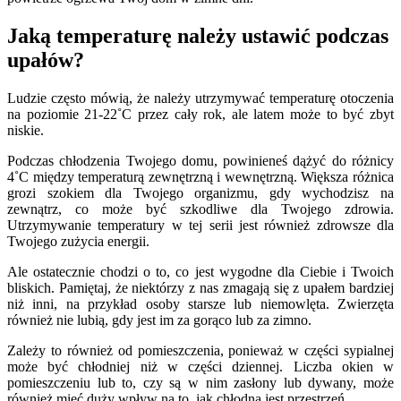
Jaką temperaturę należy ustawić podczas
upałów?
Ludzie często mówią, że należy utrzymywać temperaturę otoczenia
na poziomie 21-22˚C przez cały rok, ale latem może to być zbyt
niskie.
Podczas chłodzenia Twojego domu, powinieneś dążyć do różnicy
4˚C między temperaturą zewnętrzną i wewnętrzną. Większa różnica
grozi szokiem dla Twojego organizmu, gdy wychodzisz na
zewnątrz, co może być szkodliwe dla Twojego zdrowia.
Utrzymywanie temperatury w tej serii jest również zdrowsze dla
Twojego zużycia energii.
Ale ostatecznie chodzi o to, co jest wygodne dla Ciebie i Twoich
bliskich. Pamiętaj, że niektórzy z nas zmagają się z upałem bardziej
niż inni, na przykład osoby starsze lub niemowlęta. Zwierzęta
również nie lubią, gdy jest im za gorąco lub za zimno.
Zależy to również od pomieszczenia, ponieważ w części sypialnej
może być chłodniej niż w części dziennej. Liczba okien w
pomieszczeniu lub to, czy są w nim zasłony lub dywany, może
również mieć duży wpływ na to, jak chłodna jest przestrzeń.