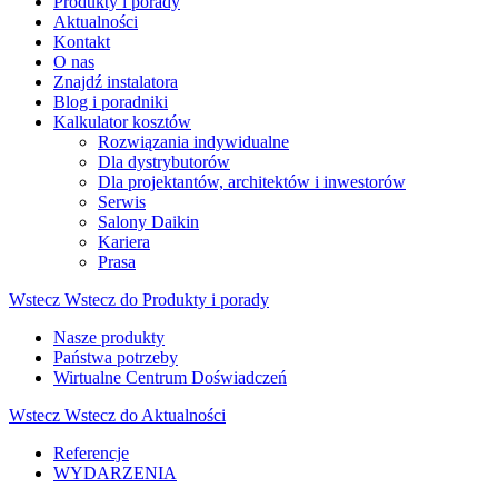
Produkty i porady
Aktualności
Kontakt
O nas
Znajdź instalatora
Blog i poradniki
Kalkulator kosztów
Rozwiązania indywidualne
Dla dystrybutorów
Dla projektantów, architektów i inwestorów
Serwis
Salony Daikin
Kariera
Prasa
Wstecz
Wstecz do Produkty i porady
Nasze produkty
Państwa potrzeby
Wirtualne Centrum Doświadczeń
Wstecz
Wstecz do Aktualności
Referencje
WYDARZENIA