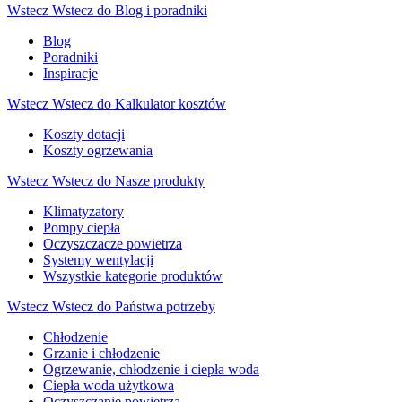
Wstecz
Wstecz do Blog i poradniki
Blog
Poradniki
Inspiracje
Wstecz
Wstecz do Kalkulator kosztów
Koszty dotacji
Koszty ogrzewania
Wstecz
Wstecz do Nasze produkty
Klimatyzatory
Pompy ciepła
Oczyszczacze powietrza
Systemy wentylacji
Wszystkie kategorie produktów
Wstecz
Wstecz do Państwa potrzeby
Chłodzenie
Grzanie i chłodzenie
Ogrzewanie, chłodzenie i ciepła woda
Ciepła woda użytkowa
Oczyszczanie powietrza