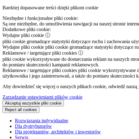
Bardziej dopasowane treści dzięki plikom cookie
Niezbędne i funkcjonalne pliki cookie:
Są one niezbędne, do umożliwienia nawigacji na naszej stronie intern
Dodatkowe pliki cookie:
Wydajne pliki cookie
ⓘ
pliki cookie gromadzące statystyki dotyczące ruchu i zachowania uż
Wydajne pliki cookie
pliki cookie gromadzące statystyki dotyczące r
Reklamowe / targetujące pliki cookies
ⓘ
pliki cookie wykorzystywane do dostarczania reklam na naszych stron
do pomiaru skuteczności kampanii reklamowych.
Reklamowe / targetujące pliki cookies
pliki cookie wykorzystywane do
użytkownika i jego zainteresowań, a także do pomiaru skuteczności
Aby dowiedzieć się więcej o naszych plikach cookie, odwiedź naszą
Zarządzanie ustawieniami plików cookie
Akceptuj wszystkie pliki cookie
Reject all cookies
Rozwiązania indywidualne
Dla dystrybutorów
Dla projektantów, architektów i inwestorów
Serwis