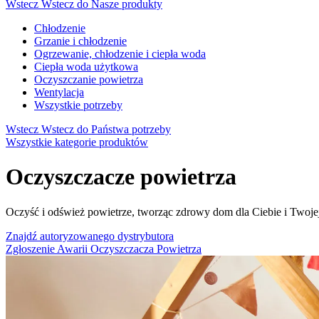
Wstecz
Wstecz do Nasze produkty
Chłodzenie
Grzanie i chłodzenie
Ogrzewanie, chłodzenie i ciepła woda
Ciepła woda użytkowa
Oczyszczanie powietrza
Wentylacja
Wszystkie potrzeby
Wstecz
Wstecz do Państwa potrzeby
Wszystkie kategorie produktów
Oczyszczacze powietrza
Oczyść i odśwież powietrze, tworząc zdrowy dom dla Ciebie i Twojej
Znajdź autoryzowanego dystrybutora
Zgłoszenie Awarii Oczyszczacza Powietrza