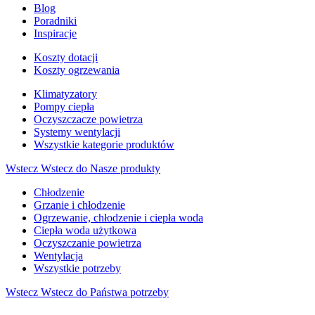
Blog
Poradniki
Inspiracje
Koszty dotacji
Koszty ogrzewania
Klimatyzatory
Pompy ciepła
Oczyszczacze powietrza
Systemy wentylacji
Wszystkie kategorie produktów
Wstecz
Wstecz do Nasze produkty
Chłodzenie
Grzanie i chłodzenie
Ogrzewanie, chłodzenie i ciepła woda
Ciepła woda użytkowa
Oczyszczanie powietrza
Wentylacja
Wszystkie potrzeby
Wstecz
Wstecz do Państwa potrzeby