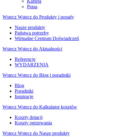
Kariera
Prasa
Wstecz
Wstecz do Produkty i porady
Nasze produkty
Państwa potrzeby
Wirtualne Centrum Doświadczeń
Wstecz
Wstecz do Aktualności
Referencje
WYDARZENIA
Wstecz
Wstecz do Blog i poradniki
Blog
Poradniki
Inspiracje
Wstecz
Wstecz do Kalkulator kosztów
Koszty dotacji
Koszty ogrzewania
Wstecz
Wstecz do Nasze produkty