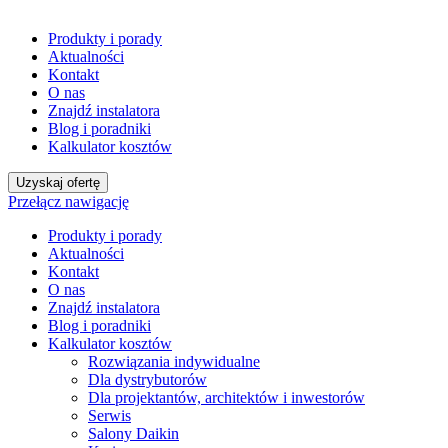
Produkty i porady
Aktualności
Kontakt
O nas
Znajdź instalatora
Blog i poradniki
Kalkulator kosztów
Uzyskaj ofertę
Przełącz nawigację
Produkty i porady
Aktualności
Kontakt
O nas
Znajdź instalatora
Blog i poradniki
Kalkulator kosztów
Rozwiązania indywidualne
Dla dystrybutorów
Dla projektantów, architektów i inwestorów
Serwis
Salony Daikin