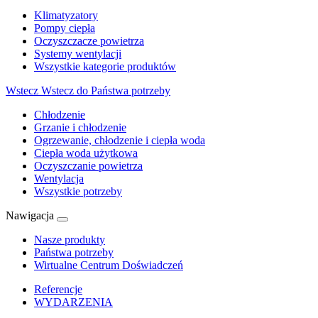
Klimatyzatory
Pompy ciepła
Oczyszczacze powietrza
Systemy wentylacji
Wszystkie kategorie produktów
Wstecz
Wstecz do Państwa potrzeby
Chłodzenie
Grzanie i chłodzenie
Ogrzewanie, chłodzenie i ciepła woda
Ciepła woda użytkowa
Oczyszczanie powietrza
Wentylacja
Wszystkie potrzeby
Nawigacja
Nasze produkty
Państwa potrzeby
Wirtualne Centrum Doświadczeń
Referencje
WYDARZENIA