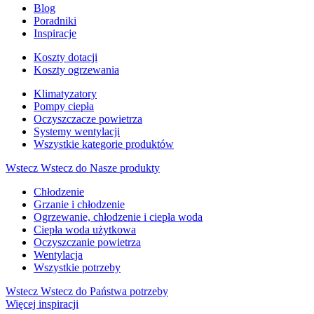
Blog
Poradniki
Inspiracje
Koszty dotacji
Koszty ogrzewania
Klimatyzatory
Pompy ciepła
Oczyszczacze powietrza
Systemy wentylacji
Wszystkie kategorie produktów
Wstecz
Wstecz do Nasze produkty
Chłodzenie
Grzanie i chłodzenie
Ogrzewanie, chłodzenie i ciepła woda
Ciepła woda użytkowa
Oczyszczanie powietrza
Wentylacja
Wszystkie potrzeby
Wstecz
Wstecz do Państwa potrzeby
Więcej inspiracji