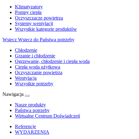
Klimatyzatory
Pompy ciepła
Oczyszczacze powietrza
Systemy wentylacji
Wszystkie kategorie produktów
Wstecz
Wstecz do Państwa potrzeby
Chłodzenie
Grzanie i chłodzenie
Ogrzewanie, chłodzenie i ciepła woda
Ciepła woda użytkowa
Oczyszczanie powietrza
Wentylacja
Wszystkie potrzeby
Nawigacja
Nasze produkty
Państwa potrzeby
Wirtualne Centrum Doświadczeń
Referencje
WYDARZENIA