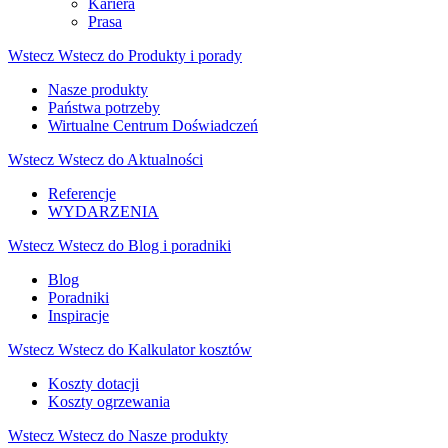
Kariera
Prasa
Wstecz
Wstecz do Produkty i porady
Nasze produkty
Państwa potrzeby
Wirtualne Centrum Doświadczeń
Wstecz
Wstecz do Aktualności
Referencje
WYDARZENIA
Wstecz
Wstecz do Blog i poradniki
Blog
Poradniki
Inspiracje
Wstecz
Wstecz do Kalkulator kosztów
Koszty dotacji
Koszty ogrzewania
Wstecz
Wstecz do Nasze produkty