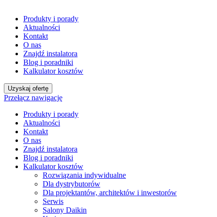
Produkty i porady
Aktualności
Kontakt
O nas
Znajdź instalatora
Blog i poradniki
Kalkulator kosztów
Uzyskaj ofertę
Przełącz nawigację
Produkty i porady
Aktualności
Kontakt
O nas
Znajdź instalatora
Blog i poradniki
Kalkulator kosztów
Rozwiązania indywidualne
Dla dystrybutorów
Dla projektantów, architektów i inwestorów
Serwis
Salony Daikin