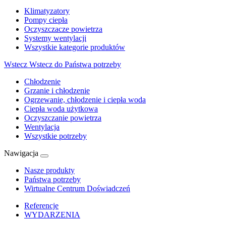
Klimatyzatory
Pompy ciepła
Oczyszczacze powietrza
Systemy wentylacji
Wszystkie kategorie produktów
Wstecz
Wstecz do Państwa potrzeby
Chłodzenie
Grzanie i chłodzenie
Ogrzewanie, chłodzenie i ciepła woda
Ciepła woda użytkowa
Oczyszczanie powietrza
Wentylacja
Wszystkie potrzeby
Nawigacja
Nasze produkty
Państwa potrzeby
Wirtualne Centrum Doświadczeń
Referencje
WYDARZENIA