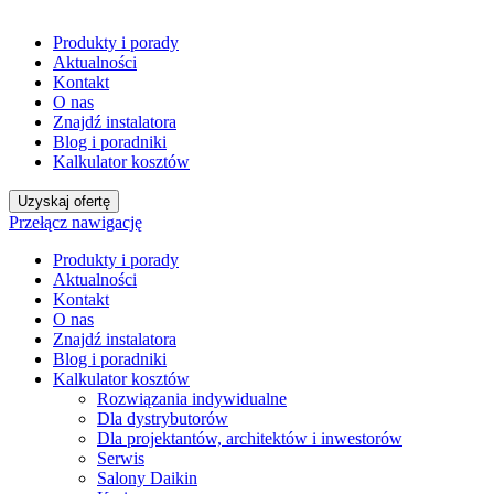
Produkty i porady
Aktualności
Kontakt
O nas
Znajdź instalatora
Blog i poradniki
Kalkulator kosztów
Uzyskaj ofertę
Przełącz nawigację
Produkty i porady
Aktualności
Kontakt
O nas
Znajdź instalatora
Blog i poradniki
Kalkulator kosztów
Rozwiązania indywidualne
Dla dystrybutorów
Dla projektantów, architektów i inwestorów
Serwis
Salony Daikin