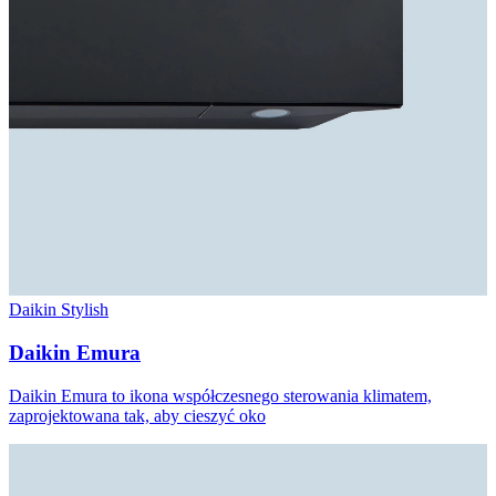
Daikin Stylish
Daikin Emura
Daikin Emura to ikona współczesnego sterowania klimatem,
zaprojektowana tak, aby cieszyć oko