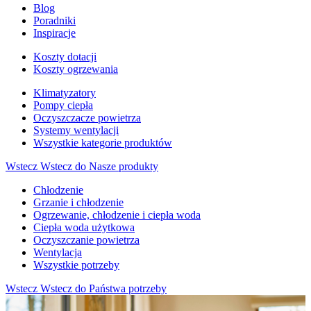
Blog
Poradniki
Inspiracje
Koszty dotacji
Koszty ogrzewania
Klimatyzatory
Pompy ciepła
Oczyszczacze powietrza
Systemy wentylacji
Wszystkie kategorie produktów
Wstecz
Wstecz do Nasze produkty
Chłodzenie
Grzanie i chłodzenie
Ogrzewanie, chłodzenie i ciepła woda
Ciepła woda użytkowa
Oczyszczanie powietrza
Wentylacja
Wszystkie potrzeby
Wstecz
Wstecz do Państwa potrzeby