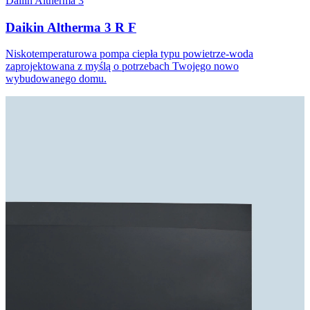
Dailin Altherma 3
Daikin Altherma 3 R F
Niskotemperaturowa pompa ciepła typu powietrze-woda
zaprojektowana z myślą o potrzebach Twojego nowo
wybudowanego domu.