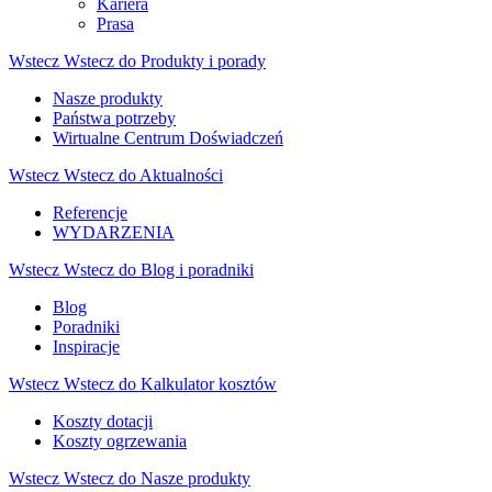
Kariera
Prasa
Wstecz
Wstecz do Produkty i porady
Nasze produkty
Państwa potrzeby
Wirtualne Centrum Doświadczeń
Wstecz
Wstecz do Aktualności
Referencje
WYDARZENIA
Wstecz
Wstecz do Blog i poradniki
Blog
Poradniki
Inspiracje
Wstecz
Wstecz do Kalkulator kosztów
Koszty dotacji
Koszty ogrzewania
Wstecz
Wstecz do Nasze produkty