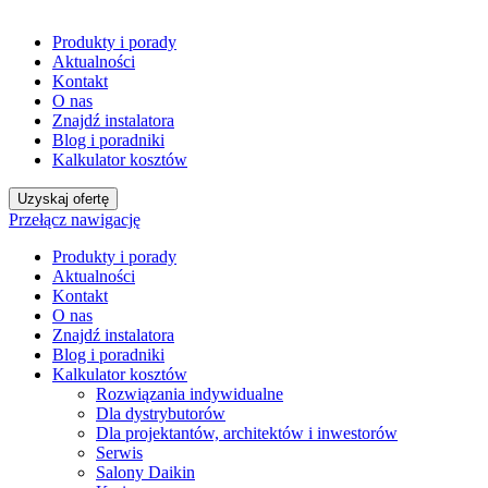
Produkty i porady
Aktualności
Kontakt
O nas
Znajdź instalatora
Blog i poradniki
Kalkulator kosztów
Uzyskaj ofertę
Przełącz nawigację
Produkty i porady
Aktualności
Kontakt
O nas
Znajdź instalatora
Blog i poradniki
Kalkulator kosztów
Rozwiązania indywidualne
Dla dystrybutorów
Dla projektantów, architektów i inwestorów
Serwis
Salony Daikin