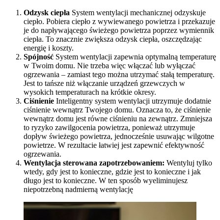
Odzysk ciepła
System wentylacji mechanicznej odzyskuje
ciepło. Pobiera ciepło z wywiewanego powietrza i przekazuje
je do napływającego świeżego powietrza poprzez wymiennik
ciepła. To znacznie zwiększa odzysk ciepła, oszczędzając
energię i koszty.
Spójność
System wentylacji zapewnia optymalną temperaturę
w Twoim domu. Nie trzeba więc włączać lub wyłączać
ogrzewania – zamiast tego można utrzymać stałą temperaturę.
Jest to tańsze niż włączanie urządzeń grzewczych w
wysokich temperaturach na krótkie okresy.
Ciśnienie
Inteligentny system wentylacji utrzymuje dodatnie
ciśnienie wewnątrz Twojego domu. Oznacza to, że ciśnienie
wewnątrz domu jest równe ciśnieniu na zewnątrz. Zmniejsza
to ryzyko zawilgocenia powietrza, ponieważ utrzymuje
dopływ świeżego powietrza, jednocześnie usuwając wilgotne
powietrze. W rezultacie łatwiej jest zapewnić efektywność
ogrzewania.
Wentylacja sterowana zapotrzebowaniem:
Wentyluj tylko
wtedy, gdy jest to konieczne, gdzie jest to konieczne i jak
długo jest to konieczne. W ten sposób wyeliminujesz
niepotrzebną nadmierną wentylację