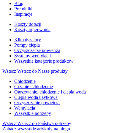
Blog
Poradniki
Inspiracje
Koszty dotacji
Koszty ogrzewania
Klimatyzatory
Pompy ciepła
Oczyszczacze powietrza
Systemy wentylacji
Wszystkie kategorie produktów
Wstecz
Wstecz do Nasze produkty
Chłodzenie
Grzanie i chłodzenie
Ogrzewanie, chłodzenie i ciepła woda
Ciepła woda użytkowa
Oczyszczanie powietrza
Wentylacja
Wszystkie potrzeby
Wstecz
Wstecz do Państwa potrzeby
Zobacz wszystkie artykuły na blogu