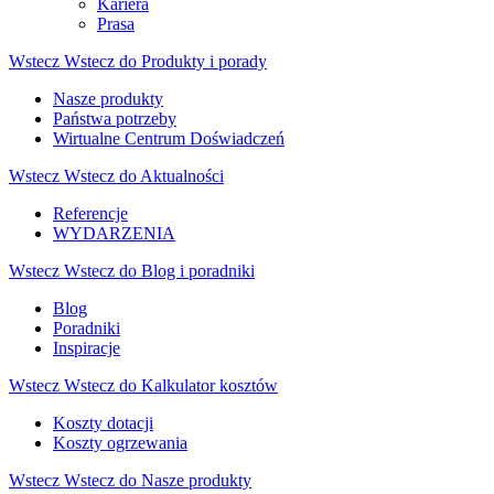
Kariera
Prasa
Wstecz
Wstecz do Produkty i porady
Nasze produkty
Państwa potrzeby
Wirtualne Centrum Doświadczeń
Wstecz
Wstecz do Aktualności
Referencje
WYDARZENIA
Wstecz
Wstecz do Blog i poradniki
Blog
Poradniki
Inspiracje
Wstecz
Wstecz do Kalkulator kosztów
Koszty dotacji
Koszty ogrzewania
Wstecz
Wstecz do Nasze produkty