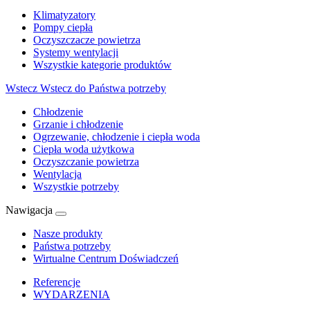
Klimatyzatory
Pompy ciepła
Oczyszczacze powietrza
Systemy wentylacji
Wszystkie kategorie produktów
Wstecz
Wstecz do Państwa potrzeby
Chłodzenie
Grzanie i chłodzenie
Ogrzewanie, chłodzenie i ciepła woda
Ciepła woda użytkowa
Oczyszczanie powietrza
Wentylacja
Wszystkie potrzeby
Nawigacja
Nasze produkty
Państwa potrzeby
Wirtualne Centrum Doświadczeń
Referencje
WYDARZENIA