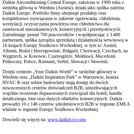
Daikin Airconditioning Central Europe, założona w 1999 roku z
siedzibą główną w Wiedniu (Austria), działa jako spółka zależna
Daikin Europe. Portfolio firmy obejmuje produkty oraz
kompleksowe rozwiązania w zakresie ogrzewania, chłodzenia,
wentylacji, oczyszczania powietrza oraz chłodnictwa dla
zastosowań mieszkaniowych, komercyjnych i przemysłowych.
Zatrudniając ponad 700 pracowników i współpracując z 3 400
partnerami, spółka zarządza sprzedażą i działalnością serwisową w
16 krajach Europy Środkowo Wschodniej, w tym w: Austrii,
Albanii, Bośni i Hercegowinie, Bułgarii, Chorwacji, Czechach, na
Węgrzech, w Kosowie, Czarnogórze, Mołdawii, Macedonii
Północnej, Polsce, Rumunii, Serbii, Słowacji i Słowenii.
Dzięki centrom „Your Daikin World” w siedzibie głównej w
Wiedniu oraz „Daikin Inspiration Park” w Warszawie, branża
HVAC R oraz sektor budowlany mają dostęp do dwóch
nowoczesnych centrów doświadczeń B2B, umożliwiających
wspólne tworzenie dopasowanych rozwiązań dla hoteli, handlu
detalicznego, biur oraz dużych obiektów komercyjnych. Daikin
prowadzi 10 z 146 centrów szkoleniowych B2B w regionie EMEA
właśnie w regionie Europy Środkowo Wschodniej.
Dowiedz się więcej na:
www.daikin-ce.com