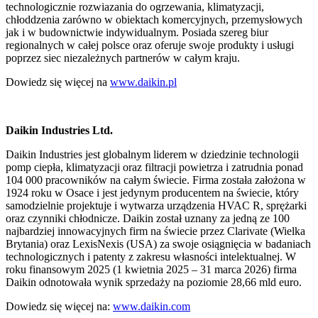
technologicznie rozwiazania do ogrzewania, klimatyzacji,
chłoddzenia zarówno w obiektach komercyjnych, przemysłowych
jak i w budownictwie indywidualnym. Posiada szereg biur
regionalnych w całej polsce oraz oferuje swoje produkty i usługi
poprzez siec niezależnych partnerów w całym kraju.
Dowiedz się więcej na
www.daikin.pl
Daikin Industries Ltd.
Daikin Industries jest globalnym liderem w dziedzinie technologii
pomp ciepła, klimatyzacji oraz filtracji powietrza i zatrudnia ponad
104 000 pracowników na całym świecie. Firma została założona w
1924 roku w Osace i jest jedynym producentem na świecie, który
samodzielnie projektuje i wytwarza urządzenia HVAC R, sprężarki
oraz czynniki chłodnicze. Daikin został uznany za jedną ze 100
najbardziej innowacyjnych firm na świecie przez Clarivate (Wielka
Brytania) oraz LexisNexis (USA) za swoje osiągnięcia w badaniach
technologicznych i patenty z zakresu własności intelektualnej. W
roku finansowym 2025 (1 kwietnia 2025 – 31 marca 2026) firma
Daikin odnotowała wynik sprzedaży na poziomie 28,66 mld euro.
Dowiedz się więcej na:
www.daikin.com