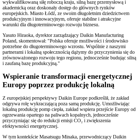
wykwalifikowaną siłę roboczą kraju, silną bazę przemysłową i
akademicką oraz doskonały dostęp do głównych rynków
europejskich. Miasto Łódź, ze swoim długoletnim dziedzictwem
produkcyjnym i innowacyjnym, oferuje stabilne i atrakcyjne
warunki dla długoterminowego rozwoju biznesu.
Yasuto Hiraoka, dyrektor zarządzający Daikin Manufacturing
Poland, skomentował: "Polska oferuje możliwości i środowisko
potrzebne do długoterminowego wzrostu. Wspólnie z naszymi
partnerami i lokalną społecznością dążymy do przyczynienia się do
zrównoważonego rozwoju tego regionu, jednocześnie budując silną
i zaufaną bazę produkcyjną."
Wspieranie transformacji energetycznej
Europy poprzez produkcję lokalną
Z europejskiej perspektywy Daikin Europe podkreślił, że zakład
odgrywa rolę wykraczającą poza samą produkcję. Umożliwiając
lokalną produkcję pomp ciepła, zakład wspiera przejście Europy od
ogrzewania opartego na paliwach kopalnych, jednocześnie
przyczyniając się do redukcji emisji CO₂ i zwiększenia
efektywności energetycznej.
W tym kontekście Masatsugu Minaka, przewodniczący Daikin