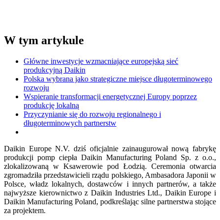
W tym artykule
Główne inwestycje wzmacniające europejską sieć
produkcyjną Daikin
Polska wybrana jako strategiczne miejsce długoterminowego
rozwoju
Wspieranie transformacji energetycznej Europy poprzez
produkcję lokalną
Przyczynianie się do rozwoju regionalnego i
długoterminowych partnerstw
Daikin Europe N.V. dziś oficjalnie zainaugurował nową fabrykę
produkcji pomp ciepła Daikin Manufacturing Poland Sp. z o.o.,
zlokalizowaną w Ksawerowie pod Łodzią. Ceremonia otwarcia
zgromadziła przedstawicieli rządu polskiego, Ambasadora Japonii w
Polsce, władz lokalnych, dostawców i innych partnerów, a także
najwyższe kierownictwo z Daikin Industries Ltd., Daikin Europe i
Daikin Manufacturing Poland, podkreślając silne partnerstwa stojące
za projektem.