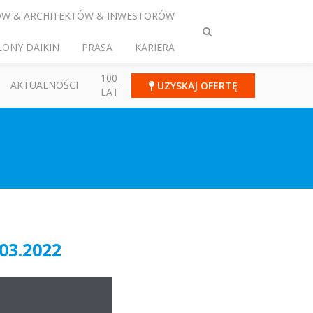
ÓW & ARCHITEKTÓW & INWESTORÓW
Przełącz
LONY DAIKIN
PRASA
KARIERA
wyszukiwanie
100
AKTUALNOŚCI
UZYSKAJ OFERTĘ
LAT
03.2022
03.2023