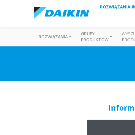
ROZWIĄZANIA I
GRUPY
WYSZ
ROZWIĄZANIA
PRODUKTÓW
PROD
Inform
Inform