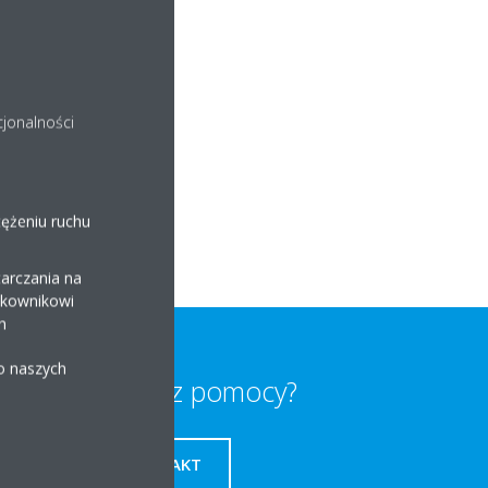
03.2024
cjonalności
tężeniu ruchu
arczania na
ytkownikowi
h
 o naszych
Potrzebujesz pomocy?
KONTAKT