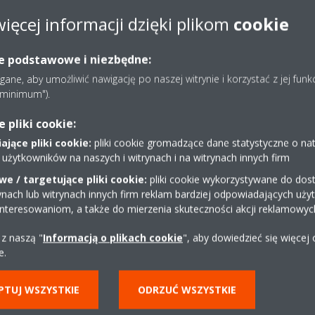
acja o strategii podatkowej 04.2023-
więcej informacji dzięki plikom
cookie
ie podstawowe i niezbędne:
ne, aby umożliwić nawigację po naszej witrynie i korzystać z jej funk
e minimum").
pliki cookie:
jące pliki cookie:
pliki cookie gromadzące dane statystyczne o na
 użytkowników na naszych i witrynach i na witrynach innych firm
e / targetujące pliki cookie:
pliki cookie wykorzystywane do dost
ynach lub witrynach innych firm reklam bardziej odpowiadających uż
interesowaniom, a także do mierzenia skuteczności akcji reklamowyc
 z naszą "
Informacją o plikach cookie
", aby dowiedzieć się więcej
Dystrybutor w okolicy
e.
PTUJ WSZYSTKIE
ODRZUĆ WSZYSTKIE
ZNAJDŹ