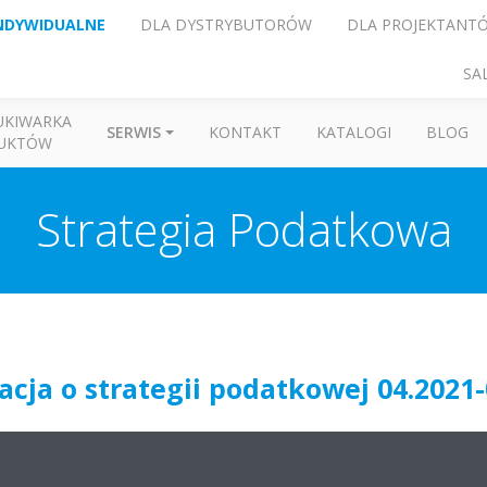
NDYWIDUALNE
DLA DYSTRYBUTORÓW
DLA PROJEKTANT
SA
UKIWARKA
SERWIS
KONTAKT
KATALOGI
BLOG
UKTÓW
Strategia Podatkowa
acja o strategii podatkowej 04.2021-
acja o strategii podatkowej 04.2022-