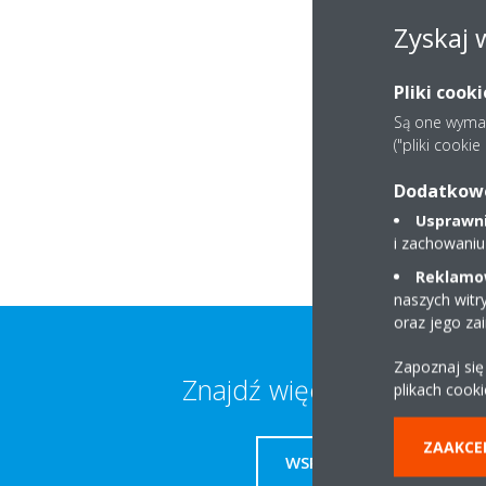
Inform
Zyskaj 
Pliki cook
Są one wymaga
("pliki cooki
Dodatkowe 
Usprawnia
i zachowaniu
Reklamow
naszych witr
oraz jego za
Zapoznaj się
Znajdź więcej informacji
plikach cooki
ZAAKCE
WSPARCIE