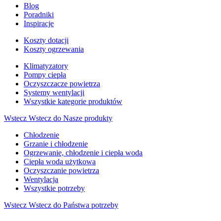
Blog
Poradniki
Inspiracje
Koszty dotacji
Koszty ogrzewania
Klimatyzatory
Pompy ciepła
Oczyszczacze powietrza
Systemy wentylacji
Wszystkie kategorie produktów
Wstecz
Wstecz do Nasze produkty
Chłodzenie
Grzanie i chłodzenie
Ogrzewanie, chłodzenie i ciepła woda
Ciepła woda użytkowa
Oczyszczanie powietrza
Wentylacja
Wszystkie potrzeby
Wstecz
Wstecz do Państwa potrzeby