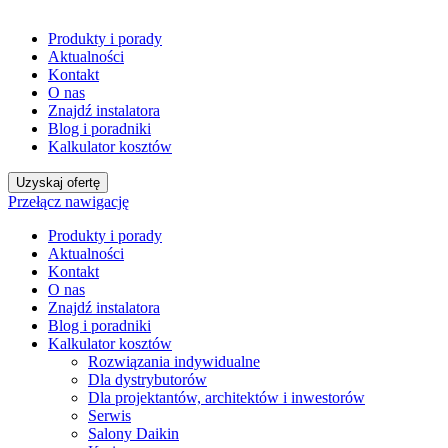
Produkty i porady
Aktualności
Kontakt
O nas
Znajdź instalatora
Blog i poradniki
Kalkulator kosztów
Uzyskaj ofertę
Przełącz nawigację
Produkty i porady
Aktualności
Kontakt
O nas
Znajdź instalatora
Blog i poradniki
Kalkulator kosztów
Rozwiązania indywidualne
Dla dystrybutorów
Dla projektantów, architektów i inwestorów
Serwis
Salony Daikin