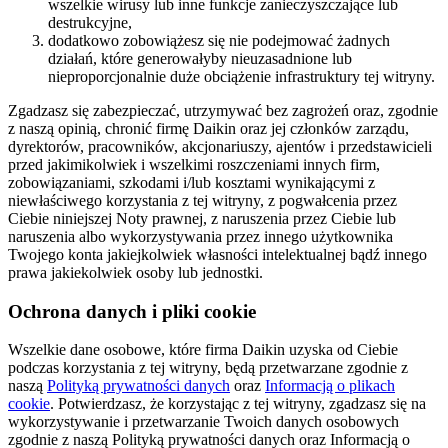
wszelkie wirusy lub inne funkcje zanieczyszczające lub
destrukcyjne,
dodatkowo zobowiążesz się nie podejmować żadnych
działań, które generowałyby nieuzasadnione lub
nieproporcjonalnie duże obciążenie infrastruktury tej witryny.
Zgadzasz się zabezpieczać, utrzymywać bez zagrożeń oraz, zgodnie
z naszą opinią, chronić firmę Daikin oraz jej członków zarządu,
dyrektorów, pracowników, akcjonariuszy, ajentów i przedstawicieli
przed jakimikolwiek i wszelkimi roszczeniami innych firm,
zobowiązaniami, szkodami i/lub kosztami wynikającymi z
niewłaściwego korzystania z tej witryny, z pogwałcenia przez
Ciebie niniejszej Noty prawnej, z naruszenia przez Ciebie lub
naruszenia albo wykorzystywania przez innego użytkownika
Twojego konta jakiejkolwiek własności intelektualnej bądź innego
prawa jakiekolwiek osoby lub jednostki.
Ochrona danych i pliki cookie
Wszelkie dane osobowe, które firma Daikin uzyska od Ciebie
podczas korzystania z tej witryny, będą przetwarzane zgodnie z
naszą
Polityką prywatności danych
oraz
Informacją o plikach
cookie
. Potwierdzasz, że korzystając z tej witryny, zgadzasz się na
wykorzystywanie i przetwarzanie Twoich danych osobowych
zgodnie z naszą Polityką prywatności danych oraz Informacją o