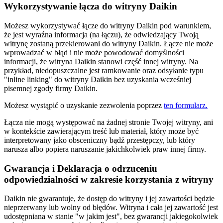
Wykorzystywanie łącza do witryny Daikin
Możesz wykorzystywać łącze do witryny Daikin pod warunkiem,
że jest wyraźna informacja (na łączu), że odwiedzający Twoją
witrynę zostaną przekierowani do witryny Daikin. Łącze nie może
wprowadzać w błąd i nie może powodować domyślności
informacji, że witryna Daikin stanowi część innej witryny. Na
przykład, niedopuszczalne jest ramkowanie oraz odsyłanie typu
"inline linking" do witryny Daikin bez uzyskania wcześniej
pisemnej zgody firmy Daikin.
Możesz wystąpić o uzyskanie zezwolenia poprzez
ten formularz.
Łącza nie mogą występować na żadnej stronie Twojej witryny, ani
w kontekście zawierającym treść lub materiał, który może być
interpretowany jako obsceniczny bądź przestępczy, lub który
narusza albo popiera naruszanie jakichkolwiek praw innej firmy.
Gwarancja i Deklaracja o odrzuceniu
odpowiedzialności w zakresie korzystania z witryny
Daikin nie gwarantuje, że dostęp do witryny i jej zawartości będzie
nieprzerwany lub wolny od błędów. Witryna i cała jej zawartość jest
udostępniana w stanie "w jakim jest", bez gwarancji jakiegokolwiek