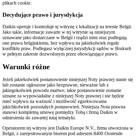
plikach cookie.
Decydujące prawo i jurysdykcja
Daikin operuje i kontroluje tę witrynę z lokalizacji na terenie Belgii.
Jako takie, informacje zawarte w tej witrynie są niniejszym
uznawane jako dostarczane w Belgii i rządzi nimi oraz podlegają
one prawu belgijskiemu, bez wpływu na jakiekolwiek reguły
konfliktu praw. Podlegasz wyłącznej jurysdykcji sądów w Brukseli
w pełnym zakresie dozwolonym przez obowiązujące prawo.
Warunki różne
Jeżeli jakiekolwiek postanowienie niniejszej Noty prawnej stanie się
lub zostanie ogłoszone jako bezprawne, nieważne lub z
jakiegokolwiek powodu martwe, takie postanowienie zostanie
uznane za wypowiadalne z niniejszej Noty prawnej i nie będzie
mieć wpływu na ważność i możliwość egzekwowania
jakichkolwiek pozostałych postanowień. Niniejsza Nota prawna
stanowi kompletną umowę pomiędzy Tobą i firmą Daikin w
odniesieniu do zawartej tutaj tematyki.
Operatorem tej witryny jest Daikin Europe N.V., firma utworzona w
Belgii, z zarejestrowanym biurem pod adresem 8400 Oostende