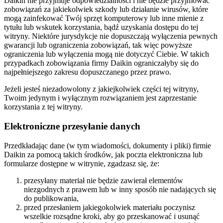
Daikin nie przyjmuje odpowiedzialności i nie będzie przyjmować
zobowiązań za jakiekolwiek szkody lub działanie wirusów, które
mogą zainfekować Twój sprzęt komputerowy lub inne mienie z
tytułu lub wskutek korzystania, bądź uzyskania dostępu do tej
witryny. Niektóre jurysdykcje nie dopuszczają wyłączenia pewnych
gwarancji lub ograniczenia zobowiązań, tak więc powyższe
ograniczenia lub wyłączenia mogą nie dotyczyć Ciebie. W takich
przypadkach zobowiązania firmy Daikin ograniczałyby się do
najpełniejszego zakresu dopuszczanego przez prawo.
Jeżeli jesteś niezadowolony z jakiejkolwiek części tej witryny,
Twoim jedynym i wyłącznym rozwiązaniem jest zaprzestanie
korzystania z tej witryny.
Elektroniczne przesyłanie danych
Przedkładając dane (w tym wiadomości, dokumenty i pliki) firmie
Daikin za pomocą takich środków, jak poczta elektroniczna lub
formularze dostępne w witrynie, zgadzasz się, że:
przesyłany materiał nie będzie zawierał elementów
niezgodnych z prawem lub w inny sposób nie nadających się
do publikowania,
przed przesłaniem jakiegokolwiek materiału poczynisz
wszelkie rozsądne kroki, aby go przeskanować i usunąć