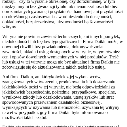
rodzaju - czy to wyraźnie określonej, czy dorozumianej, w tym
między innymi bez gwarancji tytułu lub nienaruszalności lub bez
dorozumianych gwarancji przydatności handlowej ani przydatności
do określonego zastosowania - w odniesieniu do dostępności,
dokładności, bezpieczeństwa, niezawodności bądź zawartości
witryny.
Witryna nie powinna zawierać technicznych, ani innych pomyłek,
niedokładności lub błędów typograficznych. Firma Daikin może, w
dowolnej chwili i bez powiadomienia, dokonywać zmian
zawartości, układu i usług dostępnych w witrynie, w tym również
cen i opisów dowolnych wymienionych w niej produktów. Treść
lub usługi w tej witrynie mogą nie być aktualne i firma Daikin nie
zobowiązuje się do aktualizowania takich treści lub usług.
Ani firma Daikin, ani którykolwiek z jej wykonawców,
zaangażowanych w tworzeniu, produkowaniu lub dostarczaniu
jakichkolwiek treści w tej witrynie, nie będą odpowiedzialni za
jakiekolwiek bezpośrednie, pośrednie, przypadkowe, specjalne,
wynikowe szkody lub odszkodowania, utratę zysków lub strat
spowodowanych przerwaniem działalności biznesowej,
wynikających w używania lub niemożności używania tej witryny
nawet w przypadku, gdy firma Daikin była informowana o
możliwości takich szkód.