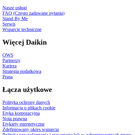
Nasze usługi
FAQ (Często zadawane pytania)
Stand By Me
Serwis
Wsparcie techniczne
Więcej Daikin
OWS
Partnerzy
Kariera
Strategia podatkowa
Prasa
Łącza użytkowe
Polityka ochrony danych
Informacja o plikach cookie
Etyka korporacyjna
Nota prawna
Etykiety energetyczne
Zdefiniowany okres wsparcia
Polityka powiadamiania i ujawniania luk w zabezpieczeniach grupy