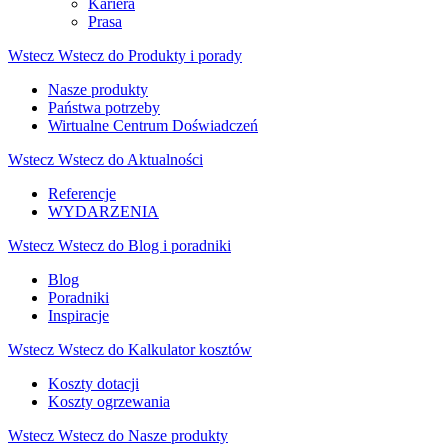
Kariera
Prasa
Wstecz
Wstecz do Produkty i porady
Nasze produkty
Państwa potrzeby
Wirtualne Centrum Doświadczeń
Wstecz
Wstecz do Aktualności
Referencje
WYDARZENIA
Wstecz
Wstecz do Blog i poradniki
Blog
Poradniki
Inspiracje
Wstecz
Wstecz do Kalkulator kosztów
Koszty dotacji
Koszty ogrzewania
Wstecz
Wstecz do Nasze produkty