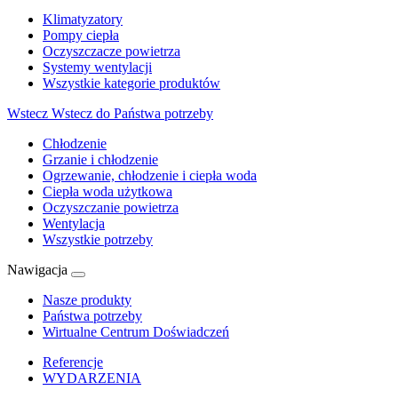
Klimatyzatory
Pompy ciepła
Oczyszczacze powietrza
Systemy wentylacji
Wszystkie kategorie produktów
Wstecz
Wstecz do Państwa potrzeby
Chłodzenie
Grzanie i chłodzenie
Ogrzewanie, chłodzenie i ciepła woda
Ciepła woda użytkowa
Oczyszczanie powietrza
Wentylacja
Wszystkie potrzeby
Nawigacja
Nasze produkty
Państwa potrzeby
Wirtualne Centrum Doświadczeń
Referencje
WYDARZENIA