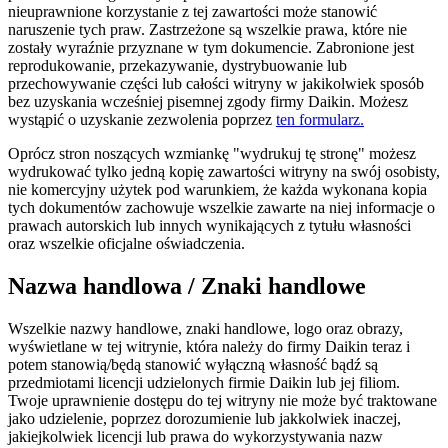
nieuprawnione korzystanie z tej zawartości może stanowić
naruszenie tych praw. Zastrzeżone są wszelkie prawa, które nie
zostały wyraźnie przyznane w tym dokumencie. Zabronione jest
reprodukowanie, przekazywanie, dystrybuowanie lub
przechowywanie części lub całości witryny w jakikolwiek sposób
bez uzyskania wcześniej pisemnej zgody firmy Daikin. Możesz
wystąpić o uzyskanie zezwolenia poprzez
ten formularz.
Oprócz stron noszących wzmiankę "wydrukuj tę stronę" możesz
wydrukować tylko jedną kopię zawartości witryny na swój osobisty,
nie komercyjny użytek pod warunkiem, że każda wykonana kopia
tych dokumentów zachowuje wszelkie zawarte na niej informacje o
prawach autorskich lub innych wynikających z tytułu własności
oraz wszelkie oficjalne oświadczenia.
Nazwa handlowa / Znaki handlowe
Wszelkie nazwy handlowe, znaki handlowe, logo oraz obrazy,
wyświetlane w tej witrynie, która należy do firmy Daikin teraz i
potem stanowią/będą stanowić wyłączną własność bądź są
przedmiotami licencji udzielonych firmie Daikin lub jej filiom.
Twoje uprawnienie dostępu do tej witryny nie może być traktowane
jako udzielenie, poprzez dorozumienie lub jakkolwiek inaczej,
jakiejkolwiek licencji lub prawa do wykorzystywania nazw