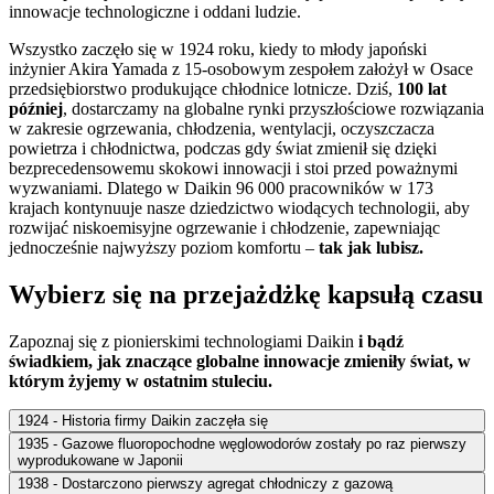
innowacje technologiczne i oddani ludzie.
Wszystko zaczęło się w 1924 roku, kiedy to młody japoński
inżynier Akira Yamada z 15-osobowym zespołem założył w Osace
przedsiębiorstwo produkujące chłodnice lotnicze. Dziś,
100 lat
później
, dostarczamy na globalne rynki przyszłościowe rozwiązania
w zakresie ogrzewania, chłodzenia, wentylacji, oczyszczacza
powietrza i chłodnictwa, podczas gdy świat zmienił się dzięki
bezprecedensowemu skokowi innowacji i stoi przed poważnymi
wyzwaniami. Dlatego w Daikin 96 000 pracowników w 173
krajach kontynuuje nasze dziedzictwo wiodących technologii, aby
rozwijać niskoemisyjne ogrzewanie i chłodzenie, zapewniając
jednocześnie najwyższy poziom komfortu –
tak jak lubisz.
Wybierz się na przejażdżkę kapsułą czasu
Zapoznaj się z pionierskimi technologiami Daikin
i bądź
świadkiem, jak znaczące globalne innowacje zmieniły świat, w
którym żyjemy w ostatnim stuleciu.
1924 - Historia firmy Daikin zaczęła się
1935 - Gazowe fluoropochodne węglowodorów zostały po raz pierwszy
wyprodukowane w Japonii
1938 - Dostarczono pierwszy agregat chłodniczy z gazową