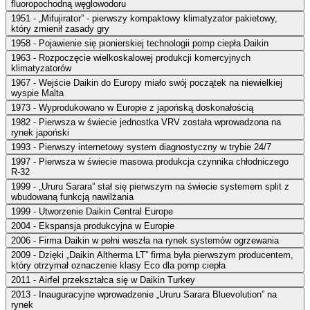
fluoropochodną węglowodoru
1951 - „Mifujirator” - pierwszy kompaktowy klimatyzator pakietowy,
który zmienił zasady gry
1958 - Pojawienie się pionierskiej technologii pomp ciepła Daikin
1963 - Rozpoczęcie wielkoskalowej produkcji komercyjnych
klimatyzatorów
1967 - Wejście Daikin do Europy miało swój początek na niewielkiej
wyspie Malta
1973 - Wyprodukowano w Europie z japońską doskonałością
1982 - Pierwsza w świecie jednostka VRV została wprowadzona na
rynek japoński
1993 - Pierwszy internetowy system diagnostyczny w trybie 24/7
1997 - Pierwsza w świecie masowa produkcja czynnika chłodniczego
R-32
1999 - „Ururu Sarara” stał się pierwszym na świecie systemem split z
wbudowaną funkcją nawilżania
1999 - Utworzenie Daikin Central Europe
2004 - Ekspansja produkcyjna w Europie
2006 - Firma Daikin w pełni weszła na rynek systemów ogrzewania
2009 - Dzięki „Daikin Altherma LT” firma była pierwszym producentem,
który otrzymał oznaczenie klasy Eco dla pomp ciepła
2011 - Airfel przekształca się w Daikin Turkey
2013 - Inauguracyjne wprowadzenie „Ururu Sarara Bluevolution” na
rynek