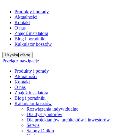
Produkty i porady
Aktualności
Kontakt
O nas
Znajdź instalatora
Blog i poradniki
Kalkulator kosztów
Uzyskaj ofertę
Przełącz nawigację
Produkty i porady
Aktualności
Kontakt
O nas
Znajdź instalatora
Blog i poradniki
Kalkulator kosztów
Rozwiązania indywidualne
Dla dystrybutorów
Dla projektantów, architektów i inwestorów
Serwis
Salony Daikin