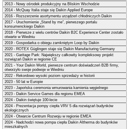
2013 - Nowy ośrodek produkcyjny na Bliskim Wschodzie
2014 - McQuay Italia staje się Daikin Applied Europe
2016 - Rozszerzenie asortymentu urządzeń chłodniczych Daikin
2017 - Uruchomienie „Stand by me”, pierwszego portalu
konsumenckiego Daikin
2018 - Pierwsze z wielu centrów Daikin B2C Experience Center zostało
otwarte w Wiedniu
2019 - Gospodarka o obiegu zamkniętym Loop by Daikin
2020 - ROTEX Güglingen staje się Daikin Manufacturing Germany
2021 - Garitage Park: Największy całkowity kompleksowy projekt
rozwiązań Daikin w regionie CE
2021 - Your Daikin World, pierwsze centrum doświadczeń B2B firmy,
otworzyło swoje podwoje w Wiedniu
2022 - Rekordowo wysoki poziom sprzedaży w historii
2023 - 50 lat w Europie
2023 - Japońska ceremonia wmurowania kamienia węgielnego
2023 - Daikin Service Games dla regionu EMEA
2024 - Daikin świętuje 100-lecie
2024 - Prezentacja pompy ciepła VRV 5 dla rozwiązań budynków
ekologicznych
2024 - Otwarcie Centrum Rozwoju w regionie EMEA
2024 - Nadchodzi nowa pompa ciepła Daikin Altherma do budynków
mieszkalnych