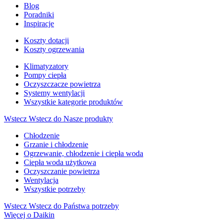
Blog
Poradniki
Inspiracje
Koszty dotacji
Koszty ogrzewania
Klimatyzatory
Pompy ciepła
Oczyszczacze powietrza
Systemy wentylacji
Wszystkie kategorie produktów
Wstecz
Wstecz do Nasze produkty
Chłodzenie
Grzanie i chłodzenie
Ogrzewanie, chłodzenie i ciepła woda
Ciepła woda użytkowa
Oczyszczanie powietrza
Wentylacja
Wszystkie potrzeby
Wstecz
Wstecz do Państwa potrzeby
Więcej o Daikin