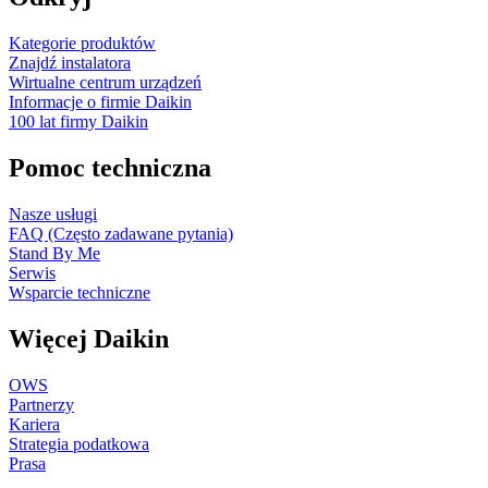
Kategorie produktów
Znajdź instalatora
Wirtualne centrum urządzeń
Informacje o firmie Daikin
100 lat firmy Daikin
Pomoc techniczna
Nasze usługi
FAQ (Często zadawane pytania)
Stand By Me
Serwis
Wsparcie techniczne
Więcej Daikin
OWS
Partnerzy
Kariera
Strategia podatkowa
Prasa