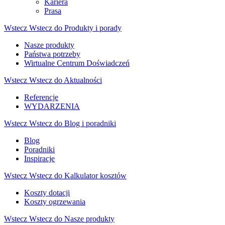
Kariera
Prasa
Wstecz
Wstecz do Produkty i porady
Nasze produkty
Państwa potrzeby
Wirtualne Centrum Doświadczeń
Wstecz
Wstecz do Aktualności
Referencje
WYDARZENIA
Wstecz
Wstecz do Blog i poradniki
Blog
Poradniki
Inspiracje
Wstecz
Wstecz do Kalkulator kosztów
Koszty dotacji
Koszty ogrzewania
Wstecz
Wstecz do Nasze produkty