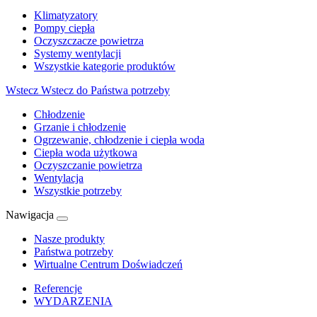
Klimatyzatory
Pompy ciepła
Oczyszczacze powietrza
Systemy wentylacji
Wszystkie kategorie produktów
Wstecz
Wstecz do Państwa potrzeby
Chłodzenie
Grzanie i chłodzenie
Ogrzewanie, chłodzenie i ciepła woda
Ciepła woda użytkowa
Oczyszczanie powietrza
Wentylacja
Wszystkie potrzeby
Nawigacja
Nasze produkty
Państwa potrzeby
Wirtualne Centrum Doświadczeń
Referencje
WYDARZENIA