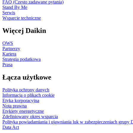
FAQ (Często zadawane pytania)
Stand By Me
Serwis
Wsparcie techniczne
Więcej Daikin
OWS
Partnerzy
Kariera
Strategia podatkowa
Prasa
Łącza użytkowe
Polityka ochrony danych
Informacja o plikach cookie
Etyka korporacyjna
Nota prawna
Etykiety energetyczne
Zdefiniowany okres wsparcia
Polityka powiadamiania i ujawniania luk w zabezpieczeniach grupy 
Data Act