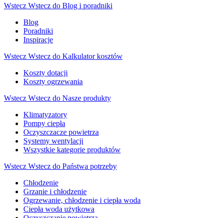
Wstecz
Wstecz do Blog i poradniki
Blog
Poradniki
Inspiracje
Wstecz
Wstecz do Kalkulator kosztów
Koszty dotacji
Koszty ogrzewania
Wstecz
Wstecz do Nasze produkty
Klimatyzatory
Pompy ciepła
Oczyszczacze powietrza
Systemy wentylacji
Wszystkie kategorie produktów
Wstecz
Wstecz do Państwa potrzeby
Chłodzenie
Grzanie i chłodzenie
Ogrzewanie, chłodzenie i ciepła woda
Ciepła woda użytkowa
Oczyszczanie powietrza