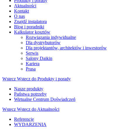
Produkty i porady
Aktualności
Kontakt
O nas
Znajdź instalatora
Blog i poradniki
Kalkulator kosztów
Rozwiązania indywidualne
Dla dystrybutorów
Dla projektantów, architektów i inwestorów
Serwis
Salony Daikin
Kariera
Prasa
Wstecz
Wstecz do Produkty i porady
Nasze produkty
Państwa potrzeby
Wirtualne Centrum Doświadczeń
Wstecz
Wstecz do Aktualności
Referencje
WYDARZENIA