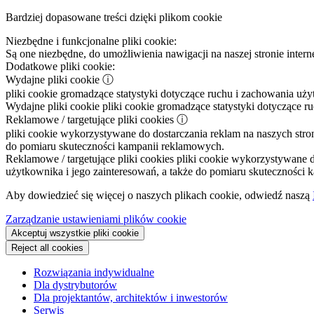
Bardziej dopasowane treści dzięki plikom cookie
Niezbędne i funkcjonalne pliki cookie:
Są one niezbędne, do umożliwienia nawigacji na naszej stronie intern
Dodatkowe pliki cookie:
Wydajne pliki cookie
ⓘ
pliki cookie gromadzące statystyki dotyczące ruchu i zachowania uż
Wydajne pliki cookie
pliki cookie gromadzące statystyki dotyczące r
Reklamowe / targetujące pliki cookies
ⓘ
pliki cookie wykorzystywane do dostarczania reklam na naszych stron
do pomiaru skuteczności kampanii reklamowych.
Reklamowe / targetujące pliki cookies
pliki cookie wykorzystywane do
użytkownika i jego zainteresowań, a także do pomiaru skuteczności
Aby dowiedzieć się więcej o naszych plikach cookie, odwiedź naszą
Zarządzanie ustawieniami plików cookie
Akceptuj wszystkie pliki cookie
Reject all cookies
Rozwiązania indywidualne
Dla dystrybutorów
Dla projektantów, architektów i inwestorów
Serwis