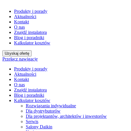
Produkty i porady
Aktualności
Kontakt
O nas
Znajdź instalatora
Blog i poradniki
Kalkulator kosztów
Uzyskaj ofertę
Przełącz nawigację
Produkty i porady
Aktualności
Kontakt
O nas
Znajdź instalatora
Blog i poradniki
Kalkulator kosztów
Rozwiązania indywidualne
Dla dystrybutorów
Dla projektantów, architektów i inwestorów
Serwis
Salony Daikin