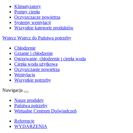
Klimatyzatory
Pompy ciepła
Oczyszczacze powietrza
Systemy wentylacji
Wszystkie kategorie produktów
Wstecz
Wstecz do Państwa potrzeby
Chłodzenie
Grzanie i chłodzenie
Ogrzewanie, chłodzenie i ciepła woda
Ciepła woda użytkowa
Oczyszczanie powietrza
Wentylacja
Wszystkie potrzeby
Nawigacja
Nasze produkty
Państwa potrzeby
Wirtualne Centrum Doświadczeń
Referencje
WYDARZENIA