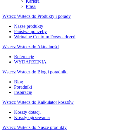
Kariera
Prasa
Wstecz
Wstecz do Produkty i porady
Nasze produkty
Państwa potrzeby
Wirtualne Centrum Doświadczeń
Wstecz
Wstecz do Aktualności
Referencje
WYDARZENIA
Wstecz
Wstecz do Blog i poradniki
Blog
Poradniki
Inspiracje
Wstecz
Wstecz do Kalkulator kosztów
Koszty dotacji
Koszty ogrzewania
Wstecz
Wstecz do Nasze produkty