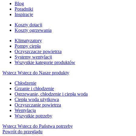
Blog
Poradniki
Inspiracje
Koszty dotacji
Koszty ogrzewania
Klimatyzatory
Pompy ciepła
Oczyszczacze powietrza
Systemy wentylacji
Wszystkie kategorie produktów
Wstecz
Wstecz do Nasze produkty
Chłodzenie
Grzanie i chłodzenie
Ogrzewanie, chłodzenie i ciepła woda
Ciepła woda użytkowa
Oczyszczanie powietrza
Wentylacja
Wszystkie potrzeby
Wstecz
Wstecz do Państwa potrzeby
Powrót do przeglądu