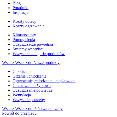
Blog
Poradniki
Inspiracje
Koszty dotacji
Koszty ogrzewania
Klimatyzatory
Pompy ciepła
Oczyszczacze powietrza
Systemy wentylacji
Wszystkie kategorie produktów
Wstecz
Wstecz do Nasze produkty
Chłodzenie
Grzanie i chłodzenie
Ogrzewanie, chłodzenie i ciepła woda
Ciepła woda użytkowa
Oczyszczanie powietrza
Wentylacja
Wszystkie potrzeby
Wstecz
Wstecz do Państwa potrzeby
Powrót do przeglądu