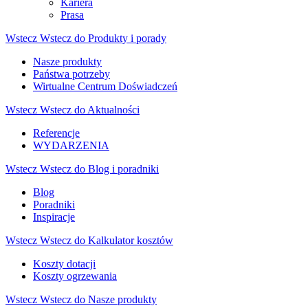
Kariera
Prasa
Wstecz
Wstecz do Produkty i porady
Nasze produkty
Państwa potrzeby
Wirtualne Centrum Doświadczeń
Wstecz
Wstecz do Aktualności
Referencje
WYDARZENIA
Wstecz
Wstecz do Blog i poradniki
Blog
Poradniki
Inspiracje
Wstecz
Wstecz do Kalkulator kosztów
Koszty dotacji
Koszty ogrzewania
Wstecz
Wstecz do Nasze produkty