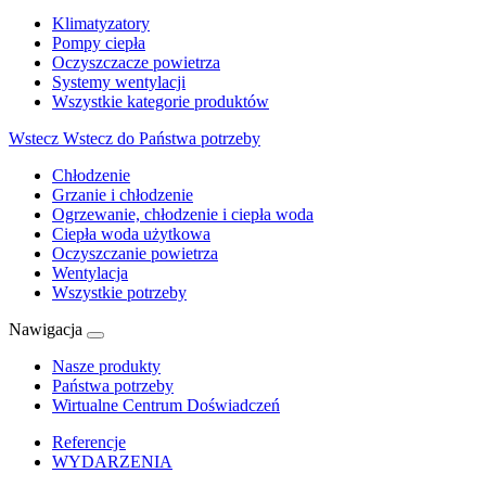
Klimatyzatory
Pompy ciepła
Oczyszczacze powietrza
Systemy wentylacji
Wszystkie kategorie produktów
Wstecz
Wstecz do Państwa potrzeby
Chłodzenie
Grzanie i chłodzenie
Ogrzewanie, chłodzenie i ciepła woda
Ciepła woda użytkowa
Oczyszczanie powietrza
Wentylacja
Wszystkie potrzeby
Nawigacja
Nasze produkty
Państwa potrzeby
Wirtualne Centrum Doświadczeń
Referencje
WYDARZENIA