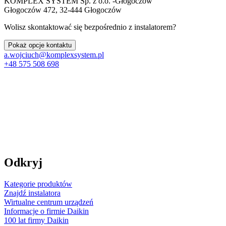
KOMPLEX SYSTEM Sp. z o.o. -Głogoczów
Głogoczów 472, 32-444 Głogoczów
Wolisz skontaktować się bezpośrednio z instalatorem?
Pokaż opcje kontaktu
a.wojciuch@komplexsystem.pl
+48 575 508 698
Odkryj
Kategorie produktów
Znajdź instalatora
Wirtualne centrum urządzeń
Informacje o firmie Daikin
100 lat firmy Daikin