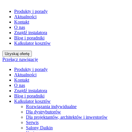
Produkty i porady
Aktualności
Kontakt
O nas
Znajdź instalatora
Blog i poradniki
Kalkulator kosztów
Uzyskaj ofertę
Przełącz nawigację
Produkty i porady
Aktualności
Kontakt
O nas
Znajdź instalatora
Blog i poradniki
Kalkulator kosztów
Rozwiązania indywidualne
Dla dystrybutorów
Dla projektantów, architektów i inwestorów
Serwis
Salony Daikin