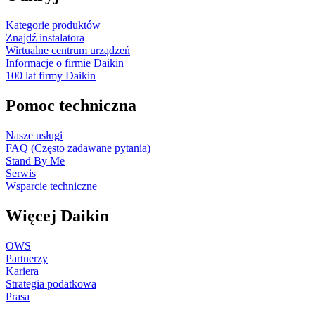
Kategorie produktów
Znajdź instalatora
Wirtualne centrum urządzeń
Informacje o firmie Daikin
100 lat firmy Daikin
Pomoc techniczna
Nasze usługi
FAQ (Często zadawane pytania)
Stand By Me
Serwis
Wsparcie techniczne
Więcej Daikin
OWS
Partnerzy
Kariera
Strategia podatkowa
Prasa