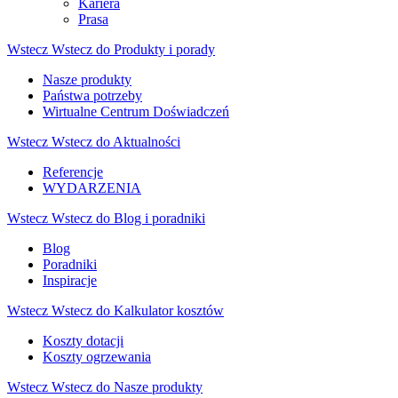
Kariera
Prasa
Wstecz
Wstecz do Produkty i porady
Nasze produkty
Państwa potrzeby
Wirtualne Centrum Doświadczeń
Wstecz
Wstecz do Aktualności
Referencje
WYDARZENIA
Wstecz
Wstecz do Blog i poradniki
Blog
Poradniki
Inspiracje
Wstecz
Wstecz do Kalkulator kosztów
Koszty dotacji
Koszty ogrzewania
Wstecz
Wstecz do Nasze produkty