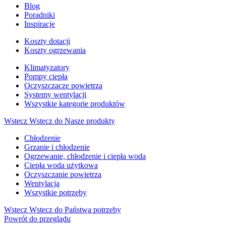
Blog
Poradniki
Inspiracje
Koszty dotacji
Koszty ogrzewania
Klimatyzatory
Pompy ciepła
Oczyszczacze powietrza
Systemy wentylacji
Wszystkie kategorie produktów
Wstecz
Wstecz do Nasze produkty
Chłodzenie
Grzanie i chłodzenie
Ogrzewanie, chłodzenie i ciepła woda
Ciepła woda użytkowa
Oczyszczanie powietrza
Wentylacja
Wszystkie potrzeby
Wstecz
Wstecz do Państwa potrzeby
Powrót do przeglądu