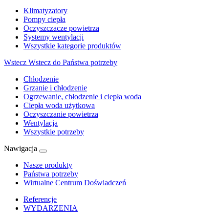
Klimatyzatory
Pompy ciepła
Oczyszczacze powietrza
Systemy wentylacji
Wszystkie kategorie produktów
Wstecz
Wstecz do Państwa potrzeby
Chłodzenie
Grzanie i chłodzenie
Ogrzewanie, chłodzenie i ciepła woda
Ciepła woda użytkowa
Oczyszczanie powietrza
Wentylacja
Wszystkie potrzeby
Nawigacja
Nasze produkty
Państwa potrzeby
Wirtualne Centrum Doświadczeń
Referencje
WYDARZENIA