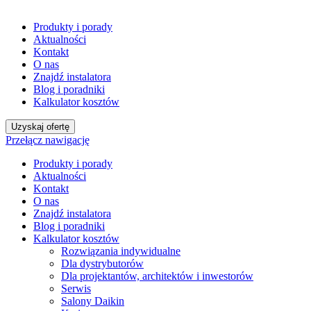
Produkty i porady
Aktualności
Kontakt
O nas
Znajdź instalatora
Blog i poradniki
Kalkulator kosztów
Uzyskaj ofertę
Przełącz nawigację
Produkty i porady
Aktualności
Kontakt
O nas
Znajdź instalatora
Blog i poradniki
Kalkulator kosztów
Rozwiązania indywidualne
Dla dystrybutorów
Dla projektantów, architektów i inwestorów
Serwis
Salony Daikin