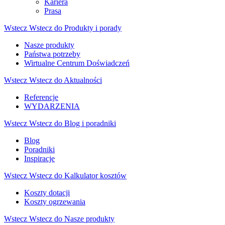
Kariera
Prasa
Wstecz
Wstecz do Produkty i porady
Nasze produkty
Państwa potrzeby
Wirtualne Centrum Doświadczeń
Wstecz
Wstecz do Aktualności
Referencje
WYDARZENIA
Wstecz
Wstecz do Blog i poradniki
Blog
Poradniki
Inspiracje
Wstecz
Wstecz do Kalkulator kosztów
Koszty dotacji
Koszty ogrzewania
Wstecz
Wstecz do Nasze produkty