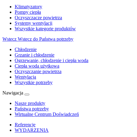
Klimatyzatory
Pompy ciepła
Oczyszczacze powietrza
Systemy wentylacji
Wszystkie kategorie produktów
Wstecz
Wstecz do Państwa potrzeby
Chłodzenie
Grzanie i chłodzenie
Ogrzewanie, chłodzenie i ciepła woda
Ciepła woda użytkowa
Oczyszczanie powietrza
Wentylacja
Wszystkie potrzeby
Nawigacja
Nasze produkty
Państwa potrzeby
Wirtualne Centrum Doświadczeń
Referencje
WYDARZENIA