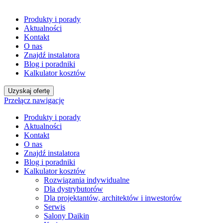
Produkty i porady
Aktualności
Kontakt
O nas
Znajdź instalatora
Blog i poradniki
Kalkulator kosztów
Uzyskaj ofertę
Przełącz nawigację
Produkty i porady
Aktualności
Kontakt
O nas
Znajdź instalatora
Blog i poradniki
Kalkulator kosztów
Rozwiązania indywidualne
Dla dystrybutorów
Dla projektantów, architektów i inwestorów
Serwis
Salony Daikin