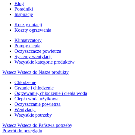
Blog
Poradniki
Inspiracje
Koszty dotacji
Koszty ogrzewania
Klimatyzatory
Pompy ciepła
Oczyszczacze powietrza
Systemy wentylacji
Wszystkie kategorie produktów
Wstecz
Wstecz do Nasze produkty
Chłodzenie
Grzanie i chłodzenie
Ogrzewanie, chłodzenie i ciepła woda
Ciepła woda użytkowa
Oczyszczanie powietrza
Wentylacja
Wszystkie potrzeby
Wstecz
Wstecz do Państwa potrzeby
Powrót do przeglądu