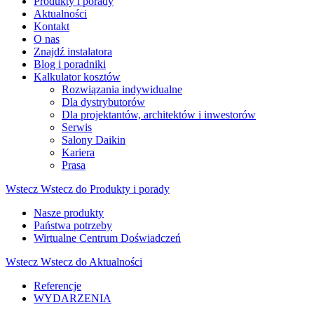
Produkty i porady
Aktualności
Kontakt
O nas
Znajdź instalatora
Blog i poradniki
Kalkulator kosztów
Rozwiązania indywidualne
Dla dystrybutorów
Dla projektantów, architektów i inwestorów
Serwis
Salony Daikin
Kariera
Prasa
Wstecz
Wstecz do Produkty i porady
Nasze produkty
Państwa potrzeby
Wirtualne Centrum Doświadczeń
Wstecz
Wstecz do Aktualności
Referencje
WYDARZENIA