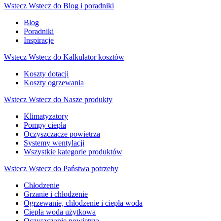
Wstecz
Wstecz do Blog i poradniki
Blog
Poradniki
Inspiracje
Wstecz
Wstecz do Kalkulator kosztów
Koszty dotacji
Koszty ogrzewania
Wstecz
Wstecz do Nasze produkty
Klimatyzatory
Pompy ciepła
Oczyszczacze powietrza
Systemy wentylacji
Wszystkie kategorie produktów
Wstecz
Wstecz do Państwa potrzeby
Chłodzenie
Grzanie i chłodzenie
Ogrzewanie, chłodzenie i ciepła woda
Ciepła woda użytkowa
Oczyszczanie powietrza