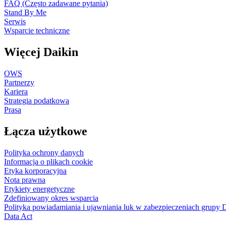
FAQ (Często zadawane pytania)
Stand By Me
Serwis
Wsparcie techniczne
Więcej Daikin
OWS
Partnerzy
Kariera
Strategia podatkowa
Prasa
Łącza użytkowe
Polityka ochrony danych
Informacja o plikach cookie
Etyka korporacyjna
Nota prawna
Etykiety energetyczne
Zdefiniowany okres wsparcia
Polityka powiadamiania i ujawniania luk w zabezpieczeniach grupy 
Data Act