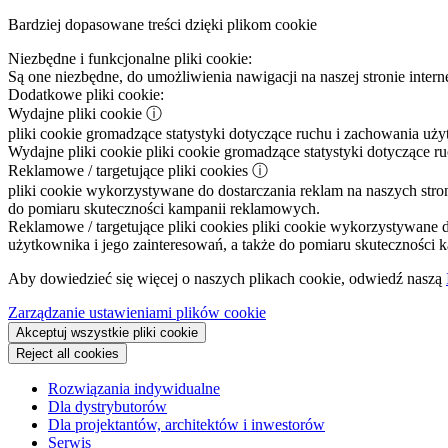
Bardziej dopasowane treści dzięki plikom cookie
Niezbędne i funkcjonalne pliki cookie:
Są one niezbędne, do umożliwienia nawigacji na naszej stronie intern
Dodatkowe pliki cookie:
Wydajne pliki cookie
ⓘ
pliki cookie gromadzące statystyki dotyczące ruchu i zachowania uż
Wydajne pliki cookie
pliki cookie gromadzące statystyki dotyczące r
Reklamowe / targetujące pliki cookies
ⓘ
pliki cookie wykorzystywane do dostarczania reklam na naszych stron
do pomiaru skuteczności kampanii reklamowych.
Reklamowe / targetujące pliki cookies
pliki cookie wykorzystywane do
użytkownika i jego zainteresowań, a także do pomiaru skuteczności
Aby dowiedzieć się więcej o naszych plikach cookie, odwiedź naszą
Zarządzanie ustawieniami plików cookie
Akceptuj wszystkie pliki cookie
Reject all cookies
Rozwiązania indywidualne
Dla dystrybutorów
Dla projektantów, architektów i inwestorów
Serwis