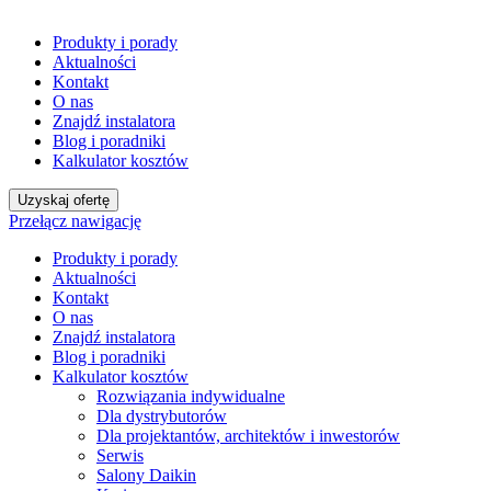
Produkty i porady
Aktualności
Kontakt
O nas
Znajdź instalatora
Blog i poradniki
Kalkulator kosztów
Uzyskaj ofertę
Przełącz nawigację
Produkty i porady
Aktualności
Kontakt
O nas
Znajdź instalatora
Blog i poradniki
Kalkulator kosztów
Rozwiązania indywidualne
Dla dystrybutorów
Dla projektantów, architektów i inwestorów
Serwis
Salony Daikin