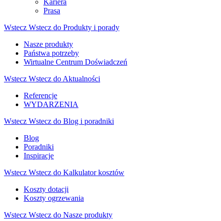
Kariera
Prasa
Wstecz
Wstecz do Produkty i porady
Nasze produkty
Państwa potrzeby
Wirtualne Centrum Doświadczeń
Wstecz
Wstecz do Aktualności
Referencje
WYDARZENIA
Wstecz
Wstecz do Blog i poradniki
Blog
Poradniki
Inspiracje
Wstecz
Wstecz do Kalkulator kosztów
Koszty dotacji
Koszty ogrzewania
Wstecz
Wstecz do Nasze produkty