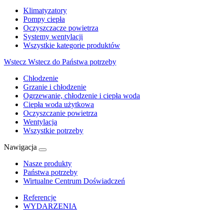
Klimatyzatory
Pompy ciepła
Oczyszczacze powietrza
Systemy wentylacji
Wszystkie kategorie produktów
Wstecz
Wstecz do Państwa potrzeby
Chłodzenie
Grzanie i chłodzenie
Ogrzewanie, chłodzenie i ciepła woda
Ciepła woda użytkowa
Oczyszczanie powietrza
Wentylacja
Wszystkie potrzeby
Nawigacja
Nasze produkty
Państwa potrzeby
Wirtualne Centrum Doświadczeń
Referencje
WYDARZENIA