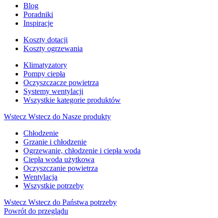
Blog
Poradniki
Inspiracje
Koszty dotacji
Koszty ogrzewania
Klimatyzatory
Pompy ciepła
Oczyszczacze powietrza
Systemy wentylacji
Wszystkie kategorie produktów
Wstecz
Wstecz do Nasze produkty
Chłodzenie
Grzanie i chłodzenie
Ogrzewanie, chłodzenie i ciepła woda
Ciepła woda użytkowa
Oczyszczanie powietrza
Wentylacja
Wszystkie potrzeby
Wstecz
Wstecz do Państwa potrzeby
Powrót do przeglądu