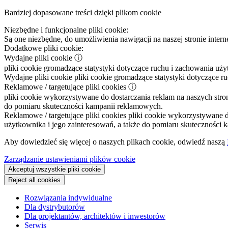
Bardziej dopasowane treści dzięki plikom cookie
Niezbędne i funkcjonalne pliki cookie:
Są one niezbędne, do umożliwienia nawigacji na naszej stronie intern
Dodatkowe pliki cookie:
Wydajne pliki cookie
ⓘ
pliki cookie gromadzące statystyki dotyczące ruchu i zachowania uż
Wydajne pliki cookie
pliki cookie gromadzące statystyki dotyczące r
Reklamowe / targetujące pliki cookies
ⓘ
pliki cookie wykorzystywane do dostarczania reklam na naszych stron
do pomiaru skuteczności kampanii reklamowych.
Reklamowe / targetujące pliki cookies
pliki cookie wykorzystywane do
użytkownika i jego zainteresowań, a także do pomiaru skuteczności
Aby dowiedzieć się więcej o naszych plikach cookie, odwiedź naszą
Zarządzanie ustawieniami plików cookie
Akceptuj wszystkie pliki cookie
Reject all cookies
Rozwiązania indywidualne
Dla dystrybutorów
Dla projektantów, architektów i inwestorów
Serwis