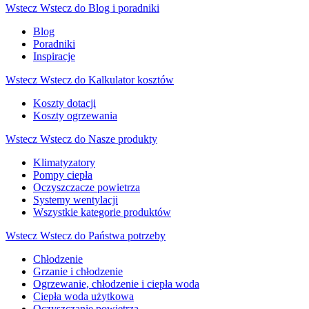
Wstecz
Wstecz do Blog i poradniki
Blog
Poradniki
Inspiracje
Wstecz
Wstecz do Kalkulator kosztów
Koszty dotacji
Koszty ogrzewania
Wstecz
Wstecz do Nasze produkty
Klimatyzatory
Pompy ciepła
Oczyszczacze powietrza
Systemy wentylacji
Wszystkie kategorie produktów
Wstecz
Wstecz do Państwa potrzeby
Chłodzenie
Grzanie i chłodzenie
Ogrzewanie, chłodzenie i ciepła woda
Ciepła woda użytkowa
Oczyszczanie powietrza