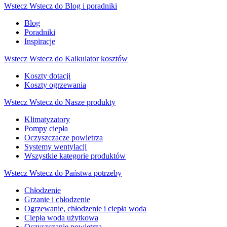
Wstecz
Wstecz do Blog i poradniki
Blog
Poradniki
Inspiracje
Wstecz
Wstecz do Kalkulator kosztów
Koszty dotacji
Koszty ogrzewania
Wstecz
Wstecz do Nasze produkty
Klimatyzatory
Pompy ciepła
Oczyszczacze powietrza
Systemy wentylacji
Wszystkie kategorie produktów
Wstecz
Wstecz do Państwa potrzeby
Chłodzenie
Grzanie i chłodzenie
Ogrzewanie, chłodzenie i ciepła woda
Ciepła woda użytkowa
Oczyszczanie powietrza