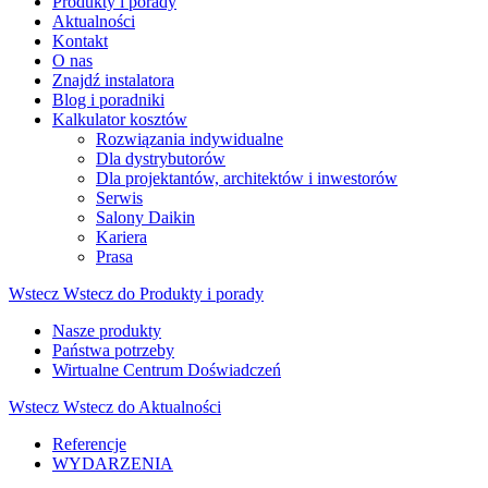
Produkty i porady
Aktualności
Kontakt
O nas
Znajdź instalatora
Blog i poradniki
Kalkulator kosztów
Rozwiązania indywidualne
Dla dystrybutorów
Dla projektantów, architektów i inwestorów
Serwis
Salony Daikin
Kariera
Prasa
Wstecz
Wstecz do Produkty i porady
Nasze produkty
Państwa potrzeby
Wirtualne Centrum Doświadczeń
Wstecz
Wstecz do Aktualności
Referencje
WYDARZENIA