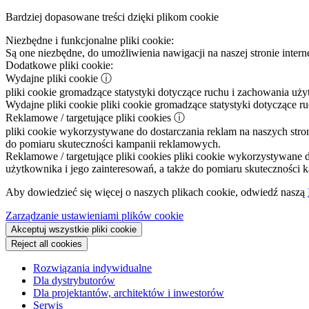
Bardziej dopasowane treści dzięki plikom cookie
Niezbędne i funkcjonalne pliki cookie:
Są one niezbędne, do umożliwienia nawigacji na naszej stronie intern
Dodatkowe pliki cookie:
Wydajne pliki cookie
ⓘ
pliki cookie gromadzące statystyki dotyczące ruchu i zachowania uż
Wydajne pliki cookie
pliki cookie gromadzące statystyki dotyczące r
Reklamowe / targetujące pliki cookies
ⓘ
pliki cookie wykorzystywane do dostarczania reklam na naszych stron
do pomiaru skuteczności kampanii reklamowych.
Reklamowe / targetujące pliki cookies
pliki cookie wykorzystywane do
użytkownika i jego zainteresowań, a także do pomiaru skuteczności
Aby dowiedzieć się więcej o naszych plikach cookie, odwiedź naszą
Zarządzanie ustawieniami plików cookie
Akceptuj wszystkie pliki cookie
Reject all cookies
Rozwiązania indywidualne
Dla dystrybutorów
Dla projektantów, architektów i inwestorów
Serwis