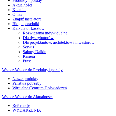
Produkty i porady
Aktualności
Kontakt
O nas
Znajdź instalatora
Blog i poradniki
Kalkulator kosztów
Rozwiązania indywidualne
Dla dystrybutorów
Dla projektantów, architektów i inwestorów
Serwis
Salony Daikin
Kariera
Prasa
Wstecz
Wstecz do Produkty i porady
Nasze produkty
Państwa potrzeby
Wirtualne Centrum Doświadczeń
Wstecz
Wstecz do Aktualności
Referencje
WYDARZENIA