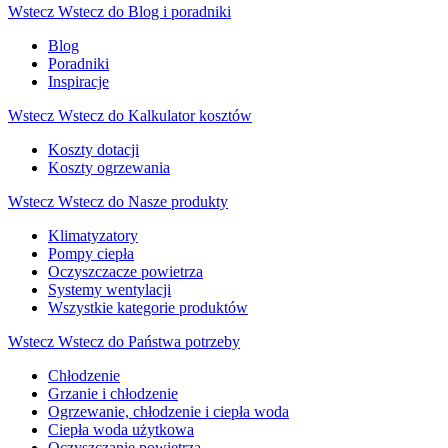
Wstecz
Wstecz do Blog i poradniki
Blog
Poradniki
Inspiracje
Wstecz
Wstecz do Kalkulator kosztów
Koszty dotacji
Koszty ogrzewania
Wstecz
Wstecz do Nasze produkty
Klimatyzatory
Pompy ciepła
Oczyszczacze powietrza
Systemy wentylacji
Wszystkie kategorie produktów
Wstecz
Wstecz do Państwa potrzeby
Chłodzenie
Grzanie i chłodzenie
Ogrzewanie, chłodzenie i ciepła woda
Ciepła woda użytkowa
Oczyszczanie powietrza