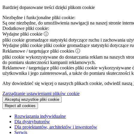
Bardziej dopasowane treści dzięki plikom cookie
Niezbędne i funkcjonalne pliki cookie:
Są one niezbędne, do umożliwienia nawigacji na naszej stronie intern
Dodatkowe pliki cookie:
Wydajne pliki cookie
ⓘ
pliki cookie gromadzące statystyki dotyczące ruchu i zachowania uż
Wydajne pliki cookie
pliki cookie gromadzące statystyki dotyczące r
Reklamowe / targetujące pliki cookies
ⓘ
pliki cookie wykorzystywane do dostarczania reklam na naszych stron
do pomiaru skuteczności kampanii reklamowych.
Reklamowe / targetujące pliki cookies
pliki cookie wykorzystywane do
użytkownika i jego zainteresowań, a także do pomiaru skuteczności
Aby dowiedzieć się więcej o naszych plikach cookie, odwiedź naszą
Zarządzanie ustawieniami plików cookie
Akceptuj wszystkie pliki cookie
Reject all cookies
Rozwiązania indywidualne
Dla dystrybutorów
Dla projektantów, architektów i inwestorów
Serwis