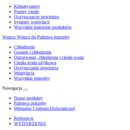
Klimatyzatory
Pompy ciepła
Oczyszczacze powietrza
Systemy wentylacji
Wszystkie kategorie produktów
Wstecz
Wstecz do Państwa potrzeby
Chłodzenie
Grzanie i chłodzenie
Ogrzewanie, chłodzenie i ciepła woda
Ciepła woda użytkowa
Oczyszczanie powietrza
Wentylacja
Wszystkie potrzeby
Nawigacja
Nasze produkty
Państwa potrzeby
Wirtualne Centrum Doświadczeń
Referencje
WYDARZENIA