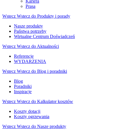
Kariera
Prasa
Wstecz
Wstecz do Produkty i porady
Nasze produkty
Państwa potrzeby
Wirtualne Centrum Doświadczeń
Wstecz
Wstecz do Aktualności
Referencje
WYDARZENIA
Wstecz
Wstecz do Blog i poradniki
Blog
Poradniki
Inspiracje
Wstecz
Wstecz do Kalkulator kosztów
Koszty dotacji
Koszty ogrzewania
Wstecz
Wstecz do Nasze produkty