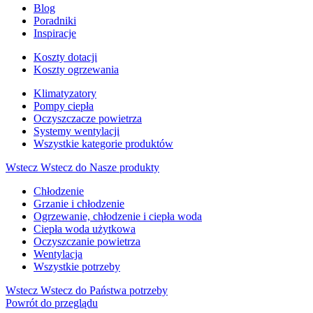
Blog
Poradniki
Inspiracje
Koszty dotacji
Koszty ogrzewania
Klimatyzatory
Pompy ciepła
Oczyszczacze powietrza
Systemy wentylacji
Wszystkie kategorie produktów
Wstecz
Wstecz do Nasze produkty
Chłodzenie
Grzanie i chłodzenie
Ogrzewanie, chłodzenie i ciepła woda
Ciepła woda użytkowa
Oczyszczanie powietrza
Wentylacja
Wszystkie potrzeby
Wstecz
Wstecz do Państwa potrzeby
Powrót do przeglądu