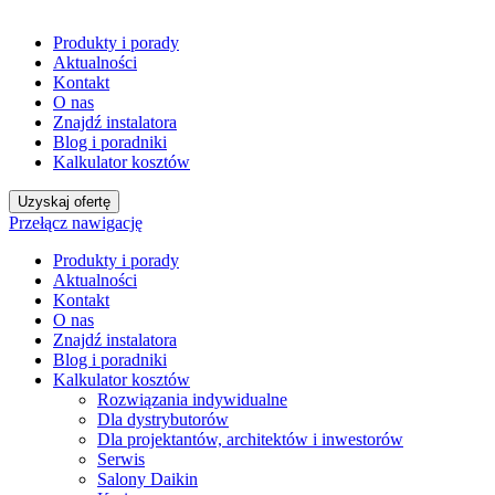
Produkty i porady
Aktualności
Kontakt
O nas
Znajdź instalatora
Blog i poradniki
Kalkulator kosztów
Uzyskaj ofertę
Przełącz nawigację
Produkty i porady
Aktualności
Kontakt
O nas
Znajdź instalatora
Blog i poradniki
Kalkulator kosztów
Rozwiązania indywidualne
Dla dystrybutorów
Dla projektantów, architektów i inwestorów
Serwis
Salony Daikin