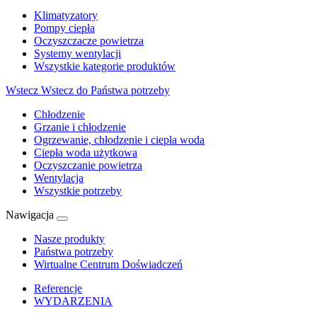
Klimatyzatory
Pompy ciepła
Oczyszczacze powietrza
Systemy wentylacji
Wszystkie kategorie produktów
Wstecz
Wstecz do Państwa potrzeby
Chłodzenie
Grzanie i chłodzenie
Ogrzewanie, chłodzenie i ciepła woda
Ciepła woda użytkowa
Oczyszczanie powietrza
Wentylacja
Wszystkie potrzeby
Nawigacja
Nasze produkty
Państwa potrzeby
Wirtualne Centrum Doświadczeń
Referencje
WYDARZENIA