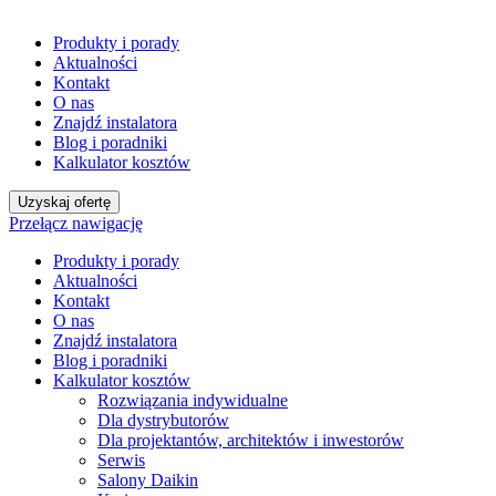
Produkty i porady
Aktualności
Kontakt
O nas
Znajdź instalatora
Blog i poradniki
Kalkulator kosztów
Uzyskaj ofertę
Przełącz nawigację
Produkty i porady
Aktualności
Kontakt
O nas
Znajdź instalatora
Blog i poradniki
Kalkulator kosztów
Rozwiązania indywidualne
Dla dystrybutorów
Dla projektantów, architektów i inwestorów
Serwis
Salony Daikin