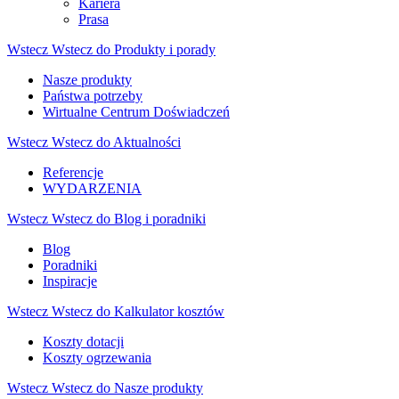
Kariera
Prasa
Wstecz
Wstecz do Produkty i porady
Nasze produkty
Państwa potrzeby
Wirtualne Centrum Doświadczeń
Wstecz
Wstecz do Aktualności
Referencje
WYDARZENIA
Wstecz
Wstecz do Blog i poradniki
Blog
Poradniki
Inspiracje
Wstecz
Wstecz do Kalkulator kosztów
Koszty dotacji
Koszty ogrzewania
Wstecz
Wstecz do Nasze produkty