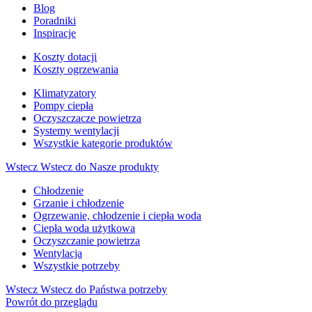
Blog
Poradniki
Inspiracje
Koszty dotacji
Koszty ogrzewania
Klimatyzatory
Pompy ciepła
Oczyszczacze powietrza
Systemy wentylacji
Wszystkie kategorie produktów
Wstecz
Wstecz do Nasze produkty
Chłodzenie
Grzanie i chłodzenie
Ogrzewanie, chłodzenie i ciepła woda
Ciepła woda użytkowa
Oczyszczanie powietrza
Wentylacja
Wszystkie potrzeby
Wstecz
Wstecz do Państwa potrzeby
Powrót do przeglądu