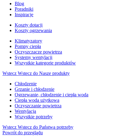
Blog
Poradniki
Inspiracje
Koszty dotacji
Koszty ogrzewania
Klimatyzatory
Pompy ciepła
Oczyszczacze powietrza
Systemy wentylacji
Wszystkie kategorie produktów
Wstecz
Wstecz do Nasze produkty
Chłodzenie
Grzanie i chłodzenie
Ogrzewanie, chłodzenie i ciepła woda
Ciepła woda użytkowa
Oczyszczanie powietrza
Wentylacja
Wszystkie potrzeby
Wstecz
Wstecz do Państwa potrzeby
Powrót do przeglądu