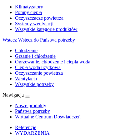
Klimatyzatory
Pompy ciepła
Oczyszczacze powietrza
Systemy wentylacji
Wszystkie kategorie produktów
Wstecz
Wstecz do Państwa potrzeby
Chłodzenie
Grzanie i chłodzenie
Ogrzewanie, chłodzenie i ciepła woda
Ciepła woda użytkowa
Oczyszczanie powietrza
Wentylacja
Wszystkie potrzeby
Nawigacja
Nasze produkty
Państwa potrzeby
Wirtualne Centrum Doświadczeń
Referencje
WYDARZENIA