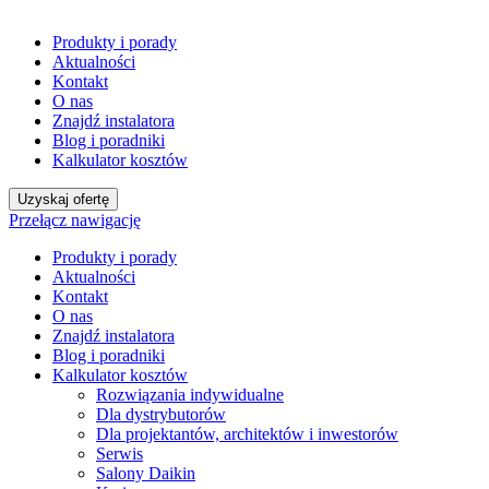
Produkty i porady
Aktualności
Kontakt
O nas
Znajdź instalatora
Blog i poradniki
Kalkulator kosztów
Uzyskaj ofertę
Przełącz nawigację
Produkty i porady
Aktualności
Kontakt
O nas
Znajdź instalatora
Blog i poradniki
Kalkulator kosztów
Rozwiązania indywidualne
Dla dystrybutorów
Dla projektantów, architektów i inwestorów
Serwis
Salony Daikin