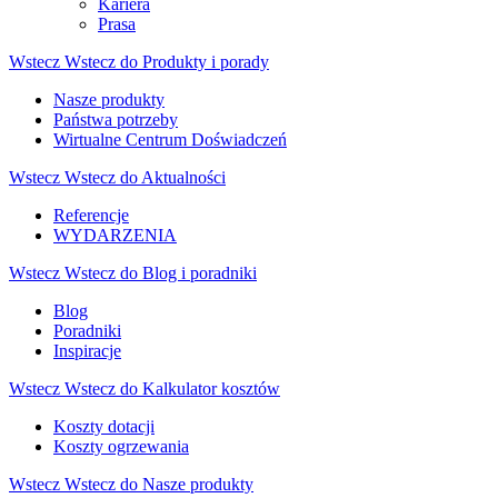
Kariera
Prasa
Wstecz
Wstecz do Produkty i porady
Nasze produkty
Państwa potrzeby
Wirtualne Centrum Doświadczeń
Wstecz
Wstecz do Aktualności
Referencje
WYDARZENIA
Wstecz
Wstecz do Blog i poradniki
Blog
Poradniki
Inspiracje
Wstecz
Wstecz do Kalkulator kosztów
Koszty dotacji
Koszty ogrzewania
Wstecz
Wstecz do Nasze produkty