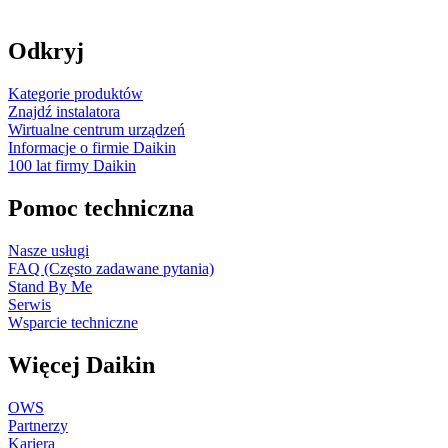
Odkryj
Kategorie produktów
Znajdź instalatora
Wirtualne centrum urządzeń
Informacje o firmie Daikin
100 lat firmy Daikin
Pomoc techniczna
Nasze usługi
FAQ (Często zadawane pytania)
Stand By Me
Serwis
Wsparcie techniczne
Więcej Daikin
OWS
Partnerzy
Kariera