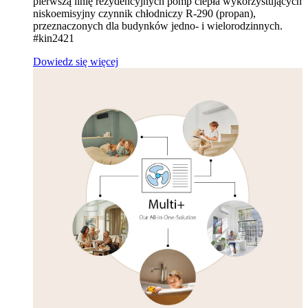
pierwszą linię rezydencyjnych pomp ciepła wykorzystujących
niskoemisyjny czynnik chłodniczy R‑290 (propan),
przeznaczonych dla budynków jedno- i wielorodzinnych.
#kin2421
Dowiedz się więcej