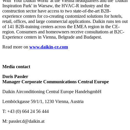
With 'Your Daikin World' at the Vienna headquarters and the 'Daikin
Inspiration Park' in Warsaw, the HVAC-R industry and the
construction sector have access to two state-of-the-art B2B-
experience centers for co-creating customized solutions for hotels,
retail, offices, and large commercial applications. Daikin runs ten out
of 141 B2B-training centers across the EMEA region in the CE-
region. Consumers and homeowners receive consultations at B2C-
Experience centers in Vienna, Belgrade and Budapest.
Read more on
www.daikin-ce.com
Media contact
Doris Passler
Manager Corporate Communications Central Europe
Daikin Airconditioning Central Europe HandelsgmbH
Lemböckgasse 59/1/1, 1230 Vienna, Austria
T: +43 (0) 664 24 56 444
M: passler.d@daikin.at