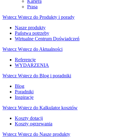
Kariera
Prasa
Wstecz
Wstecz do Produkty i porady
Nasze produkty
Państwa potrzeby
Wirtualne Centrum Doświadczeń
Wstecz
Wstecz do Aktualności
Referencje
WYDARZENIA
Wstecz
Wstecz do Blog i poradniki
Blog
Poradniki
Inspiracje
Wstecz
Wstecz do Kalkulator kosztów
Koszty dotacji
Koszty ogrzewania
Wstecz
Wstecz do Nasze produkty