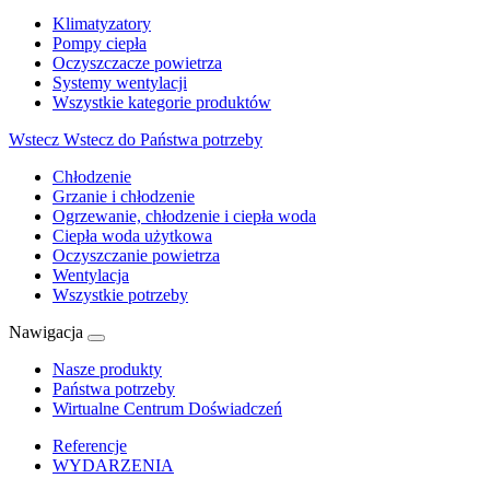
Klimatyzatory
Pompy ciepła
Oczyszczacze powietrza
Systemy wentylacji
Wszystkie kategorie produktów
Wstecz
Wstecz do Państwa potrzeby
Chłodzenie
Grzanie i chłodzenie
Ogrzewanie, chłodzenie i ciepła woda
Ciepła woda użytkowa
Oczyszczanie powietrza
Wentylacja
Wszystkie potrzeby
Nawigacja
Nasze produkty
Państwa potrzeby
Wirtualne Centrum Doświadczeń
Referencje
WYDARZENIA