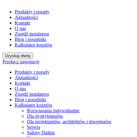
Produkty i porady
Aktualności
Kontakt
O nas
Znajdź instalatora
Blog i poradniki
Kalkulator kosztów
Uzyskaj ofertę
Przełącz nawigację
Produkty i porady
Aktualności
Kontakt
O nas
Znajdź instalatora
Blog i poradniki
Kalkulator kosztów
Rozwiązania indywidualne
Dla dystrybutorów
Dla projektantów, architektów i inwestorów
Serwis
Salony Daikin