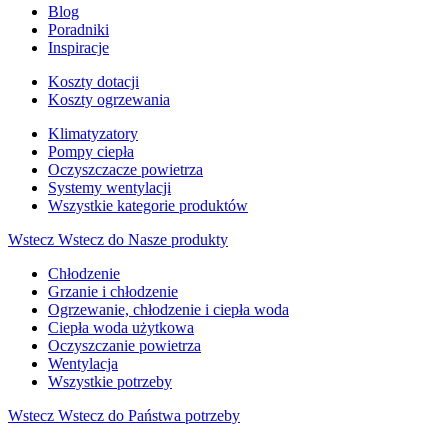
Blog
Poradniki
Inspiracje
Koszty dotacji
Koszty ogrzewania
Klimatyzatory
Pompy ciepła
Oczyszczacze powietrza
Systemy wentylacji
Wszystkie kategorie produktów
Wstecz
Wstecz do Nasze produkty
Chłodzenie
Grzanie i chłodzenie
Ogrzewanie, chłodzenie i ciepła woda
Ciepła woda użytkowa
Oczyszczanie powietrza
Wentylacja
Wszystkie potrzeby
Wstecz
Wstecz do Państwa potrzeby