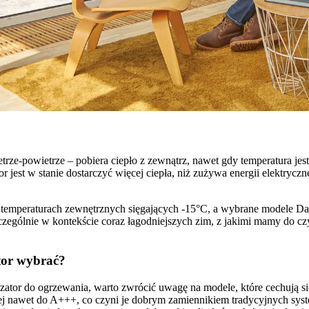
trze-powietrze – pobiera ciepło z zewnątrz, nawet gdy temperatura jest
or jest w stanie dostarczyć więcej ciepła, niż zużywa energii elektrycz
 temperaturach zewnętrznych sięgających -15°C, a wybrane modele Dai
zególnie w kontekście coraz łagodniejszych zim, z jakimi mamy do czy
tor wybrać?
ator do ogrzewania, warto zwrócić uwagę na modele, które cechują si
znej nawet do A+++, co czyni je dobrym zamiennikiem tradycyjnych s