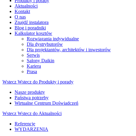
Produkty i porady
Aktualności
Kontakt
O nas
Znajdź instalatora
Blog i poradniki
Kalkulator kosztów
Rozwiązania indywidualne
Dla dystrybutorów
Dla projektantów, architektów i inwestorów
Serwis
Salony Daikin
Kariera
Prasa
Wstecz
Wstecz do Produkty i porady
Nasze produkty
Państwa potrzeby
Wirtualne Centrum Doświadczeń
Wstecz
Wstecz do Aktualności
Referencje
WYDARZENIA