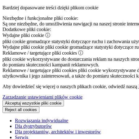
Bardziej dopasowane treści dzięki plikom cookie
Niezbędne i funkcjonalne pliki cookie:
Są one niezbędne, do umożliwienia nawigacji na naszej stronie intern
Dodatkowe pliki cookie:
Wydajne pliki cookie
ⓘ
pliki cookie gromadzące statystyki dotyczące ruchu i zachowania uż
Wydajne pliki cookie
pliki cookie gromadzące statystyki dotyczące r
Reklamowe / targetujące pliki cookies
ⓘ
pliki cookie wykorzystywane do dostarczania reklam na naszych stron
do pomiaru skuteczności kampanii reklamowych.
Reklamowe / targetujące pliki cookies
pliki cookie wykorzystywane do
użytkownika i jego zainteresowań, a także do pomiaru skuteczności
Aby dowiedzieć się więcej o naszych plikach cookie, odwiedź naszą
Zarządzanie ustawieniami plików cookie
Akceptuj wszystkie pliki cookie
Reject all cookies
Rozwiązania indywidualne
Dla dystrybutorów
Dla projektantów, architektów i inwestorów
Serwis