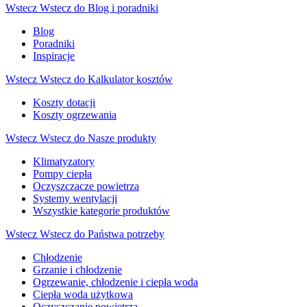
Wstecz
Wstecz do Blog i poradniki
Blog
Poradniki
Inspiracje
Wstecz
Wstecz do Kalkulator kosztów
Koszty dotacji
Koszty ogrzewania
Wstecz
Wstecz do Nasze produkty
Klimatyzatory
Pompy ciepła
Oczyszczacze powietrza
Systemy wentylacji
Wszystkie kategorie produktów
Wstecz
Wstecz do Państwa potrzeby
Chłodzenie
Grzanie i chłodzenie
Ogrzewanie, chłodzenie i ciepła woda
Ciepła woda użytkowa
Oczyszczanie powietrza