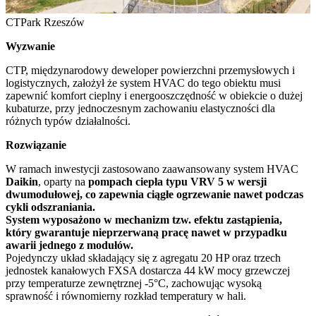
CTPark Rzeszów
Wyzwanie
CTP, międzynarodowy deweloper powierzchni przemysłowych i
logistycznych, założył że system HVAC do tego obiektu musi
zapewnić komfort cieplny i energooszczędność w obiekcie o dużej
kubaturze, przy jednoczesnym zachowaniu elastyczności dla
różnych typów działalności.
Rozwiązanie
W ramach inwestycji zastosowano zaawansowany system HVAC
Daikin
, oparty na
pompach ciepła typu VRV 5 w wersji
dwumodułowej, co zapewnia ciągłe ogrzewanie nawet podczas
cykli odszraniania.
System wyposażono w mechanizm tzw. efektu zastąpienia,
który gwarantuje nieprzerwaną pracę nawet w przypadku
awarii jednego z modułów.
Pojedynczy układ składający się z agregatu 20 HP oraz trzech
jednostek kanałowych FXSA dostarcza 44 kW mocy grzewczej
przy temperaturze zewnętrznej -5°C, zachowując wysoką
sprawność i równomierny rozkład temperatury w hali.