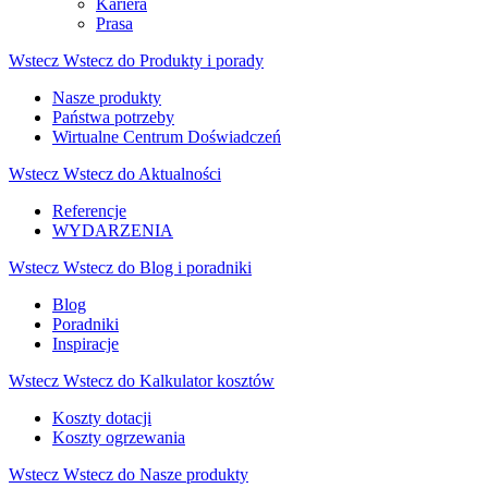
Kariera
Prasa
Wstecz
Wstecz do Produkty i porady
Nasze produkty
Państwa potrzeby
Wirtualne Centrum Doświadczeń
Wstecz
Wstecz do Aktualności
Referencje
WYDARZENIA
Wstecz
Wstecz do Blog i poradniki
Blog
Poradniki
Inspiracje
Wstecz
Wstecz do Kalkulator kosztów
Koszty dotacji
Koszty ogrzewania
Wstecz
Wstecz do Nasze produkty