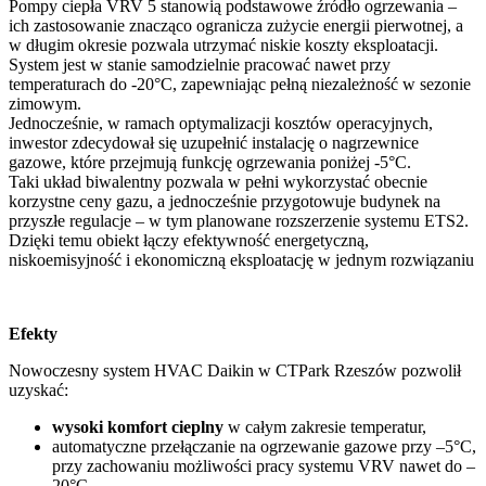
Pompy ciepła VRV 5 stanowią podstawowe źródło ogrzewania –
ich zastosowanie znacząco ogranicza zużycie energii pierwotnej, a
w długim okresie pozwala utrzymać niskie koszty eksploatacji.
System jest w stanie samodzielnie pracować nawet przy
temperaturach do -20°C, zapewniając pełną niezależność w sezonie
zimowym.
Jednocześnie, w ramach optymalizacji kosztów operacyjnych,
inwestor zdecydował się uzupełnić instalację o nagrzewnice
gazowe, które przejmują funkcję ogrzewania poniżej -5°C.
Taki układ biwalentny pozwala w pełni wykorzystać obecnie
korzystne ceny gazu, a jednocześnie przygotowuje budynek na
przyszłe regulacje – w tym planowane rozszerzenie systemu ETS2.
Dzięki temu obiekt łączy efektywność energetyczną,
niskoemisyjność i ekonomiczną eksploatację w jednym rozwiązaniu
Efekty
Nowoczesny system HVAC Daikin w CTPark Rzeszów pozwolił
uzyskać:
wysoki komfort cieplny
w całym zakresie temperatur,
automatyczne przełączanie na ogrzewanie gazowe przy –5°C,
przy zachowaniu możliwości pracy systemu VRV nawet do –
20°C,