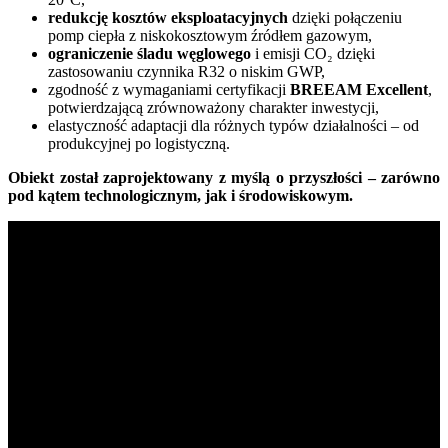
redukcję kosztów eksploatacyjnych
dzięki połączeniu
pomp ciepła z niskokosztowym źródłem gazowym,
ograniczenie śladu węglowego
i emisji CO₂ dzięki
zastosowaniu czynnika R32 o niskim GWP,
zgodność z wymaganiami certyfikacji
BREEAM Excellent
,
potwierdzającą zrównoważony charakter inwestycji,
elastyczność adaptacji dla różnych typów działalności – od
produkcyjnej po logistyczną.
Obiekt został zaprojektowany z myślą o przyszłości – zarówno
pod kątem technologicznym, jak i środowiskowym.