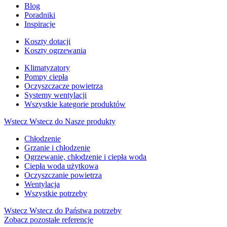
Blog
Poradniki
Inspiracje
Koszty dotacji
Koszty ogrzewania
Klimatyzatory
Pompy ciepła
Oczyszczacze powietrza
Systemy wentylacji
Wszystkie kategorie produktów
Wstecz
Wstecz do Nasze produkty
Chłodzenie
Grzanie i chłodzenie
Ogrzewanie, chłodzenie i ciepła woda
Ciepła woda użytkowa
Oczyszczanie powietrza
Wentylacja
Wszystkie potrzeby
Wstecz
Wstecz do Państwa potrzeby
Zobacz pozostałe referencje