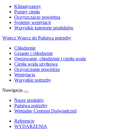
Klimatyzatory
Pompy ciepła
Oczyszczacze powietrza
Systemy wentylacji
Wszystkie kategorie produktów
Wstecz
Wstecz do Państwa potrzeby
Chłodzenie
Grzanie i chłodzenie
Ogrzewanie, chłodzenie i ciepła woda
Ciepła woda użytkowa
Oczyszczanie powietrza
Wentylacja
Wszystkie potrzeby
Nawigacja
Nasze produkty
Państwa potrzeby
Wirtualne Centrum Doświadczeń
Referencje
WYDARZENIA