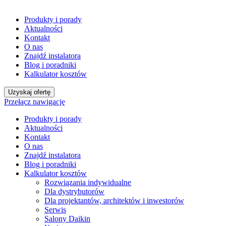
Produkty i porady
Aktualności
Kontakt
O nas
Znajdź instalatora
Blog i poradniki
Kalkulator kosztów
Uzyskaj ofertę
Przełącz nawigację
Produkty i porady
Aktualności
Kontakt
O nas
Znajdź instalatora
Blog i poradniki
Kalkulator kosztów
Rozwiązania indywidualne
Dla dystrybutorów
Dla projektantów, architektów i inwestorów
Serwis
Salony Daikin