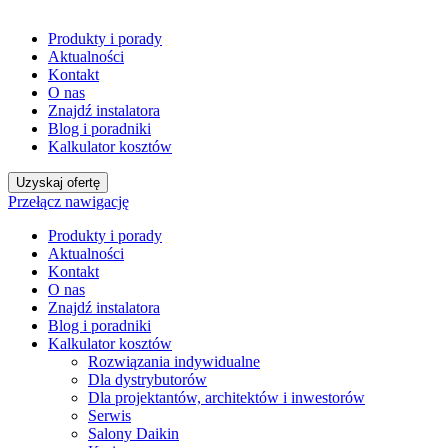
Produkty i porady
Aktualności
Kontakt
O nas
Znajdź instalatora
Blog i poradniki
Kalkulator kosztów
Uzyskaj ofertę
Przełącz nawigację
Produkty i porady
Aktualności
Kontakt
O nas
Znajdź instalatora
Blog i poradniki
Kalkulator kosztów
Rozwiązania indywidualne
Dla dystrybutorów
Dla projektantów, architektów i inwestorów
Serwis
Salony Daikin