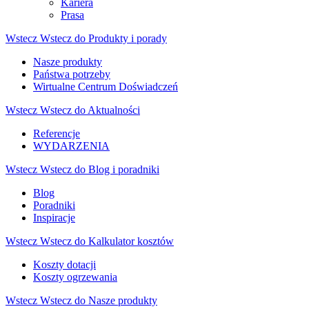
Kariera
Prasa
Wstecz
Wstecz do Produkty i porady
Nasze produkty
Państwa potrzeby
Wirtualne Centrum Doświadczeń
Wstecz
Wstecz do Aktualności
Referencje
WYDARZENIA
Wstecz
Wstecz do Blog i poradniki
Blog
Poradniki
Inspiracje
Wstecz
Wstecz do Kalkulator kosztów
Koszty dotacji
Koszty ogrzewania
Wstecz
Wstecz do Nasze produkty