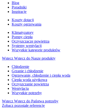
Blog
Poradniki
Inspiracje
Koszty dotacji
Koszty ogrzewania
Klimatyzatory
Pompy ciepła
Oczyszczacze powietrza
Systemy wentylacji
Wszystkie kategorie produktów
Wstecz
Wstecz do Nasze produkty
Chłodzenie
Grzanie i chłodzenie
Ogrzewanie, chłodzenie i ciepła woda
Ciepła woda użytkowa
Oczyszczanie powietrza
Wentylacja
Wszystkie potrzeby
Wstecz
Wstecz do Państwa potrzeby
Zobacz pozostałe referencje