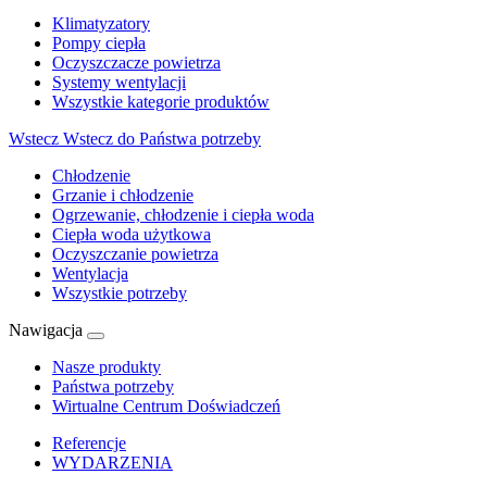
Klimatyzatory
Pompy ciepła
Oczyszczacze powietrza
Systemy wentylacji
Wszystkie kategorie produktów
Wstecz
Wstecz do Państwa potrzeby
Chłodzenie
Grzanie i chłodzenie
Ogrzewanie, chłodzenie i ciepła woda
Ciepła woda użytkowa
Oczyszczanie powietrza
Wentylacja
Wszystkie potrzeby
Nawigacja
Nasze produkty
Państwa potrzeby
Wirtualne Centrum Doświadczeń
Referencje
WYDARZENIA