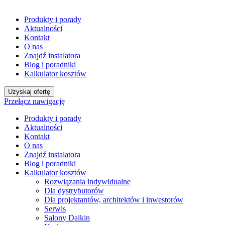
Produkty i porady
Aktualności
Kontakt
O nas
Znajdź instalatora
Blog i poradniki
Kalkulator kosztów
Uzyskaj ofertę
Przełącz nawigację
Produkty i porady
Aktualności
Kontakt
O nas
Znajdź instalatora
Blog i poradniki
Kalkulator kosztów
Rozwiązania indywidualne
Dla dystrybutorów
Dla projektantów, architektów i inwestorów
Serwis
Salony Daikin