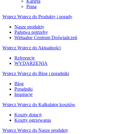
Kariera
Prasa
Wstecz
Wstecz do Produkty i porady
Nasze produkty
Państwa potrzeby
Wirtualne Centrum Doświadczeń
Wstecz
Wstecz do Aktualności
Referencje
WYDARZENIA
Wstecz
Wstecz do Blog i poradniki
Blog
Poradniki
Inspiracje
Wstecz
Wstecz do Kalkulator kosztów
Koszty dotacji
Koszty ogrzewania
Wstecz
Wstecz do Nasze produkty