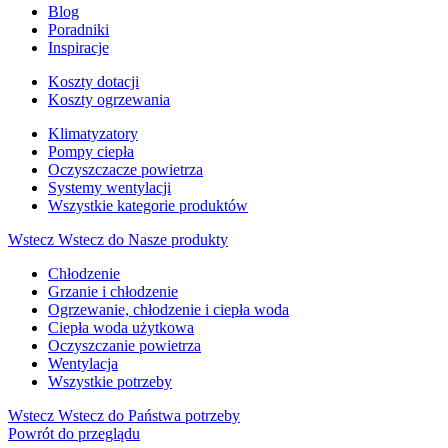
Blog
Poradniki
Inspiracje
Koszty dotacji
Koszty ogrzewania
Klimatyzatory
Pompy ciepła
Oczyszczacze powietrza
Systemy wentylacji
Wszystkie kategorie produktów
Wstecz
Wstecz do Nasze produkty
Chłodzenie
Grzanie i chłodzenie
Ogrzewanie, chłodzenie i ciepła woda
Ciepła woda użytkowa
Oczyszczanie powietrza
Wentylacja
Wszystkie potrzeby
Wstecz
Wstecz do Państwa potrzeby
Powrót do przeglądu