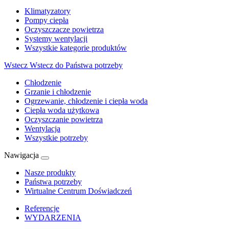
Klimatyzatory
Pompy ciepła
Oczyszczacze powietrza
Systemy wentylacji
Wszystkie kategorie produktów
Wstecz
Wstecz do Państwa potrzeby
Chłodzenie
Grzanie i chłodzenie
Ogrzewanie, chłodzenie i ciepła woda
Ciepła woda użytkowa
Oczyszczanie powietrza
Wentylacja
Wszystkie potrzeby
Nawigacja
Nasze produkty
Państwa potrzeby
Wirtualne Centrum Doświadczeń
Referencje
WYDARZENIA