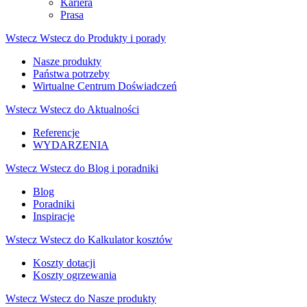
Kariera
Prasa
Wstecz
Wstecz do Produkty i porady
Nasze produkty
Państwa potrzeby
Wirtualne Centrum Doświadczeń
Wstecz
Wstecz do Aktualności
Referencje
WYDARZENIA
Wstecz
Wstecz do Blog i poradniki
Blog
Poradniki
Inspiracje
Wstecz
Wstecz do Kalkulator kosztów
Koszty dotacji
Koszty ogrzewania
Wstecz
Wstecz do Nasze produkty