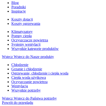
Blog
Poradniki
Inspiracje
Koszty dotacji
Koszty ogrzewania
Klimatyzatory
Pompy ciepła
Oczyszczacze powietrza
Systemy wentylacji
Wszystkie kategorie produktów
Wstecz
Wstecz do Nasze produkty
Chłodzenie
Grzanie i chłodzenie
Ogrzewanie, chłodzenie i ciepła woda
Ciepła woda użytkowa
Oczyszczanie powietrza
Wentylacja
Wszystkie potrzeby
Wstecz
Wstecz do Państwa potrzeby
Powrót do przeglądu