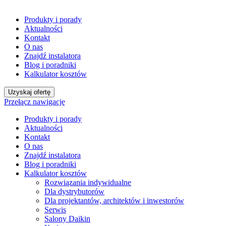
Produkty i porady
Aktualności
Kontakt
O nas
Znajdź instalatora
Blog i poradniki
Kalkulator kosztów
Uzyskaj ofertę
Przełącz nawigację
Produkty i porady
Aktualności
Kontakt
O nas
Znajdź instalatora
Blog i poradniki
Kalkulator kosztów
Rozwiązania indywidualne
Dla dystrybutorów
Dla projektantów, architektów i inwestorów
Serwis
Salony Daikin