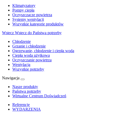
Klimatyzatory
Pompy ciepła
Oczyszczacze powietrza
Systemy wentylacji
Wszystkie kategorie produktów
Wstecz
Wstecz do Państwa potrzeby
Chłodzenie
Grzanie i chłodzenie
Ogrzewanie, chłodzenie i ciepła woda
Ciepła woda użytkowa
Oczyszczanie powietrza
Wentylacja
Wszystkie potrzeby
Nawigacja
Nasze produkty
Państwa potrzeby
Wirtualne Centrum Doświadczeń
Referencje
WYDARZENIA