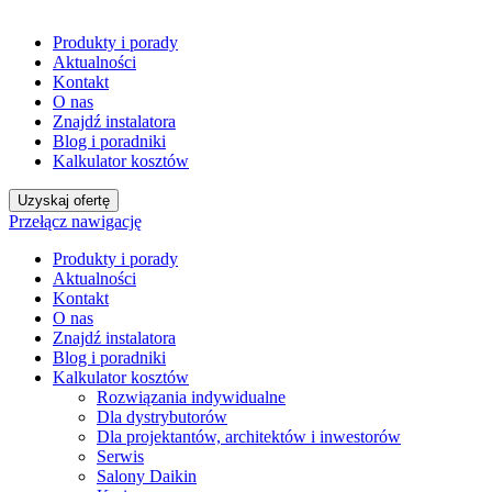
Produkty i porady
Aktualności
Kontakt
O nas
Znajdź instalatora
Blog i poradniki
Kalkulator kosztów
Uzyskaj ofertę
Przełącz nawigację
Produkty i porady
Aktualności
Kontakt
O nas
Znajdź instalatora
Blog i poradniki
Kalkulator kosztów
Rozwiązania indywidualne
Dla dystrybutorów
Dla projektantów, architektów i inwestorów
Serwis
Salony Daikin