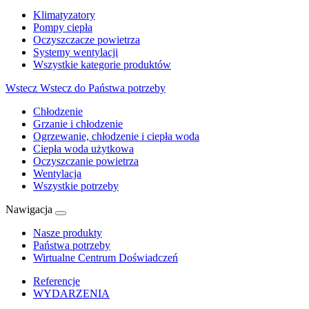
Klimatyzatory
Pompy ciepła
Oczyszczacze powietrza
Systemy wentylacji
Wszystkie kategorie produktów
Wstecz
Wstecz do Państwa potrzeby
Chłodzenie
Grzanie i chłodzenie
Ogrzewanie, chłodzenie i ciepła woda
Ciepła woda użytkowa
Oczyszczanie powietrza
Wentylacja
Wszystkie potrzeby
Nawigacja
Nasze produkty
Państwa potrzeby
Wirtualne Centrum Doświadczeń
Referencje
WYDARZENIA