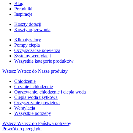
Blog
Poradniki
Inspiracje
Koszty dotacji
Koszty ogrzewania
Klimatyzatory
Pompy ciepła
Oczyszczacze powietrza
Systemy wentylacji
Wszystkie kategorie produktów
Wstecz
Wstecz do Nasze produkty
Chłodzenie
Grzanie i chłodzenie
Ogrzewanie, chłodzenie i ciepła woda
Ciepła woda użytkowa
Oczyszczanie powietrza
Wentylacja
Wszystkie potrzeby
Wstecz
Wstecz do Państwa potrzeby
Powrót do przeglądu