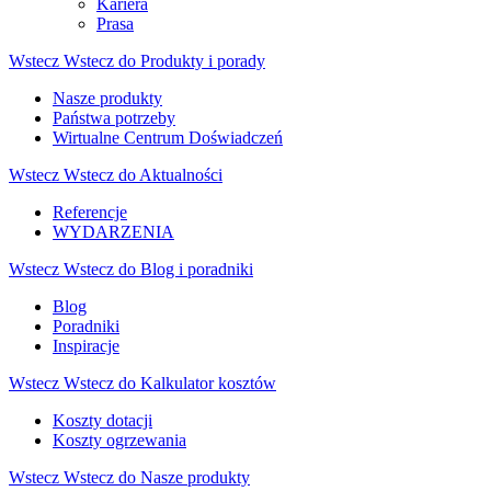
Kariera
Prasa
Wstecz
Wstecz do Produkty i porady
Nasze produkty
Państwa potrzeby
Wirtualne Centrum Doświadczeń
Wstecz
Wstecz do Aktualności
Referencje
WYDARZENIA
Wstecz
Wstecz do Blog i poradniki
Blog
Poradniki
Inspiracje
Wstecz
Wstecz do Kalkulator kosztów
Koszty dotacji
Koszty ogrzewania
Wstecz
Wstecz do Nasze produkty