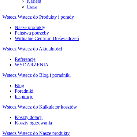
Kariera
Prasa
Wstecz
Wstecz do Produkty i porady
Nasze produkty
Państwa potrzeby
Wirtualne Centrum Doświadczeń
Wstecz
Wstecz do Aktualności
Referencje
WYDARZENIA
Wstecz
Wstecz do Blog i poradniki
Blog
Poradniki
Inspiracje
Wstecz
Wstecz do Kalkulator kosztów
Koszty dotacji
Koszty ogrzewania
Wstecz
Wstecz do Nasze produkty