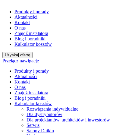
Produkty i porady
Aktualności
Kontakt
O nas
Znajdź instalatora
Blog i poradniki
Kalkulator kosztów
Uzyskaj ofertę
Przełącz nawigację
Produkty i porady
Aktualności
Kontakt
O nas
Znajdź instalatora
Blog i poradniki
Kalkulator kosztów
Rozwiązania indywidualne
Dla dystrybutorów
Dla projektantów, architektów i inwestorów
Serwis
Salony Daikin