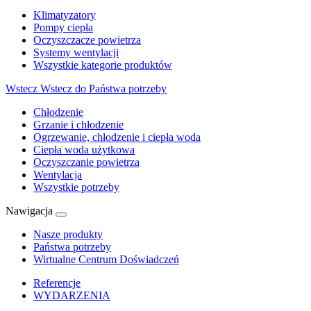
Klimatyzatory
Pompy ciepła
Oczyszczacze powietrza
Systemy wentylacji
Wszystkie kategorie produktów
Wstecz
Wstecz do Państwa potrzeby
Chłodzenie
Grzanie i chłodzenie
Ogrzewanie, chłodzenie i ciepła woda
Ciepła woda użytkowa
Oczyszczanie powietrza
Wentylacja
Wszystkie potrzeby
Nawigacja
Nasze produkty
Państwa potrzeby
Wirtualne Centrum Doświadczeń
Referencje
WYDARZENIA