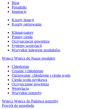
Blog
Poradniki
Inspiracje
Koszty dotacji
Koszty ogrzewania
Klimatyzatory
Pompy ciepła
Oczyszczacze powietrza
Systemy wentylacji
Wszystkie kategorie produktów
Wstecz
Wstecz do Nasze produkty
Chłodzenie
Grzanie i chłodzenie
Ogrzewanie, chłodzenie i ciepła woda
Ciepła woda użytkowa
Oczyszczanie powietrza
Wentylacja
Wszystkie potrzeby
Wstecz
Wstecz do Państwa potrzeby
Powrót do przeglądu