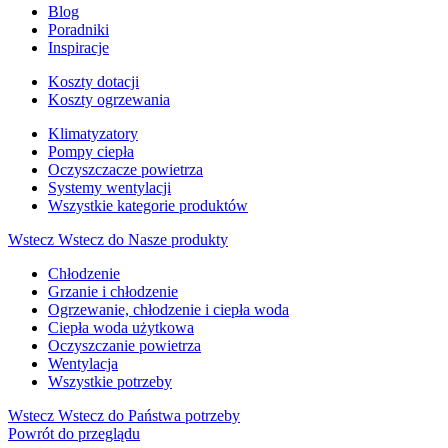
Blog
Poradniki
Inspiracje
Koszty dotacji
Koszty ogrzewania
Klimatyzatory
Pompy ciepła
Oczyszczacze powietrza
Systemy wentylacji
Wszystkie kategorie produktów
Wstecz
Wstecz do Nasze produkty
Chłodzenie
Grzanie i chłodzenie
Ogrzewanie, chłodzenie i ciepła woda
Ciepła woda użytkowa
Oczyszczanie powietrza
Wentylacja
Wszystkie potrzeby
Wstecz
Wstecz do Państwa potrzeby
Powrót do przeglądu