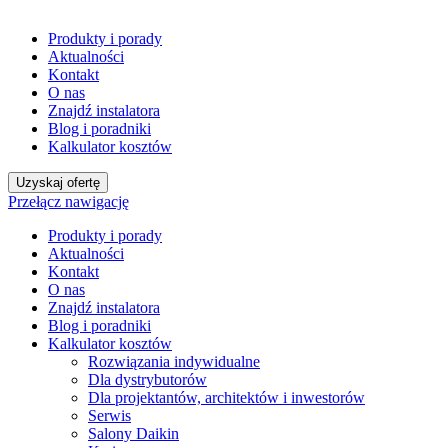
Produkty i porady
Aktualności
Kontakt
O nas
Znajdź instalatora
Blog i poradniki
Kalkulator kosztów
Uzyskaj ofertę
Przełącz nawigację
Produkty i porady
Aktualności
Kontakt
O nas
Znajdź instalatora
Blog i poradniki
Kalkulator kosztów
Rozwiązania indywidualne
Dla dystrybutorów
Dla projektantów, architektów i inwestorów
Serwis
Salony Daikin