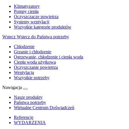
Klimatyzatory
Pompy ciepła
Oczyszczacze powietrza
Systemy wentylacji
Wszystkie kategorie produktów
Wstecz
Wstecz do Państwa potrzeby
Chłodzenie
Grzanie i chłodzenie
Ogrzewanie, chłodzenie i ciepła woda
Ciepła woda użytkowa
Oczyszczanie powietrza
Wentylacja
Wszystkie potrzeby
Nawigacja
Nasze produkty
Państwa potrzeby
Wirtualne Centrum Doświadczeń
Referencje
WYDARZENIA