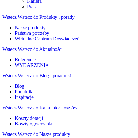
Kariera
Prasa
Wstecz
Wstecz do Produkty i porady
Nasze produkty
Państwa potrzeby
Wirtualne Centrum Doświadczeń
Wstecz
Wstecz do Aktualności
Referencje
WYDARZENIA
Wstecz
Wstecz do Blog i poradniki
Blog
Poradniki
Inspiracje
Wstecz
Wstecz do Kalkulator kosztów
Koszty dotacji
Koszty ogrzewania
Wstecz
Wstecz do Nasze produkty