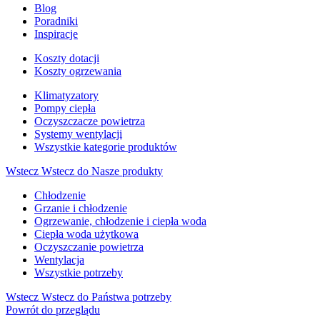
Blog
Poradniki
Inspiracje
Koszty dotacji
Koszty ogrzewania
Klimatyzatory
Pompy ciepła
Oczyszczacze powietrza
Systemy wentylacji
Wszystkie kategorie produktów
Wstecz
Wstecz do Nasze produkty
Chłodzenie
Grzanie i chłodzenie
Ogrzewanie, chłodzenie i ciepła woda
Ciepła woda użytkowa
Oczyszczanie powietrza
Wentylacja
Wszystkie potrzeby
Wstecz
Wstecz do Państwa potrzeby
Powrót do przeglądu