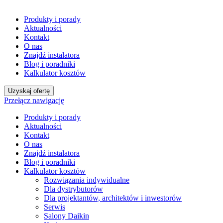
Produkty i porady
Aktualności
Kontakt
O nas
Znajdź instalatora
Blog i poradniki
Kalkulator kosztów
Uzyskaj ofertę
Przełącz nawigację
Produkty i porady
Aktualności
Kontakt
O nas
Znajdź instalatora
Blog i poradniki
Kalkulator kosztów
Rozwiązania indywidualne
Dla dystrybutorów
Dla projektantów, architektów i inwestorów
Serwis
Salony Daikin