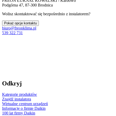
FREON ŁUKASZ KOWALSKI - Karbowo
Podgórna 47, 87-300 Brodnica
Wolisz skontaktować się bezpośrednio z instalatorem?
Pokaż opcje kontaktu
biuro@freonklima.pl
539 322 731
Odkryj
Kategorie produktów
Znajdź instalatora
Wirtualne centrum urządzeń
Informacje o firmie Daikin
100 lat firmy Daikin