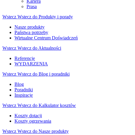
Kariera
Prasa
Wstecz
Wstecz do Produkty i porady
Nasze produkty
Państwa potrzeby
Wirtualne Centrum Doświadczeń
Wstecz
Wstecz do Aktualności
Referencje
WYDARZENIA
Wstecz
Wstecz do Blog i poradniki
Blog
Poradniki
Inspiracje
Wstecz
Wstecz do Kalkulator kosztów
Koszty dotacji
Koszty ogrzewania
Wstecz
Wstecz do Nasze produkty