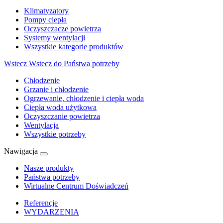
Klimatyzatory
Pompy ciepła
Oczyszczacze powietrza
Systemy wentylacji
Wszystkie kategorie produktów
Wstecz
Wstecz do Państwa potrzeby
Chłodzenie
Grzanie i chłodzenie
Ogrzewanie, chłodzenie i ciepła woda
Ciepła woda użytkowa
Oczyszczanie powietrza
Wentylacja
Wszystkie potrzeby
Nawigacja
Nasze produkty
Państwa potrzeby
Wirtualne Centrum Doświadczeń
Referencje
WYDARZENIA