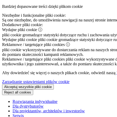
Bardziej dopasowane treści dzięki plikom cookie
Niezbędne i funkcjonalne pliki cookie:
Są one niezbędne, do umożliwienia nawigacji na naszej stronie intern
Dodatkowe pliki cookie:
Wydajne pliki cookie
ⓘ
pliki cookie gromadzące statystyki dotyczące ruchu i zachowania uż
Wydajne pliki cookie
pliki cookie gromadzące statystyki dotyczące r
Reklamowe / targetujące pliki cookies
ⓘ
pliki cookie wykorzystywane do dostarczania reklam na naszych stron
do pomiaru skuteczności kampanii reklamowych.
Reklamowe / targetujące pliki cookies
pliki cookie wykorzystywane do
użytkownika i jego zainteresowań, a także do pomiaru skuteczności
Aby dowiedzieć się więcej o naszych plikach cookie, odwiedź naszą
Zarządzanie ustawieniami plików cookie
Akceptuj wszystkie pliki cookie
Reject all cookies
Rozwiązania indywidualne
Dla dystrybutorów
Dla projektantów, architektów i inwestorów
Serwis