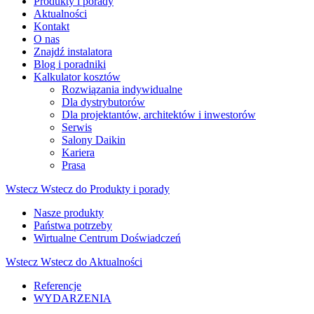
Produkty i porady
Aktualności
Kontakt
O nas
Znajdź instalatora
Blog i poradniki
Kalkulator kosztów
Rozwiązania indywidualne
Dla dystrybutorów
Dla projektantów, architektów i inwestorów
Serwis
Salony Daikin
Kariera
Prasa
Wstecz
Wstecz do Produkty i porady
Nasze produkty
Państwa potrzeby
Wirtualne Centrum Doświadczeń
Wstecz
Wstecz do Aktualności
Referencje
WYDARZENIA