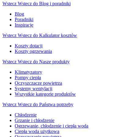
Wstecz
Wstecz do Blog i poradniki
Blog
Poradniki
Inspiracje
Wstecz
Wstecz do Kalkulator kosztów
Koszty dotacji
Koszty ogrzewania
Wstecz
Wstecz do Nasze produkty
Klimatyzatory
Pompy ciepła
Oczyszczacze powietrza
Systemy wentylacji
Wszystkie kategorie produktów
Wstecz
Wstecz do Państwa potrzeby
Chłodzenie
Grzanie i chłodzenie
Ogrzewanie, chłodzenie i ciepła woda
Ciepła woda użytkowa
Oczyszczanie powietrza