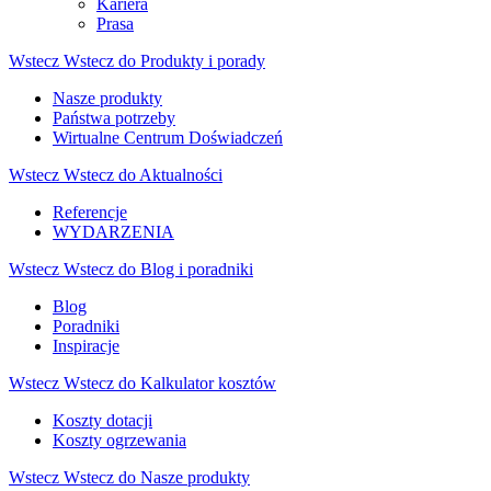
Kariera
Prasa
Wstecz
Wstecz do Produkty i porady
Nasze produkty
Państwa potrzeby
Wirtualne Centrum Doświadczeń
Wstecz
Wstecz do Aktualności
Referencje
WYDARZENIA
Wstecz
Wstecz do Blog i poradniki
Blog
Poradniki
Inspiracje
Wstecz
Wstecz do Kalkulator kosztów
Koszty dotacji
Koszty ogrzewania
Wstecz
Wstecz do Nasze produkty