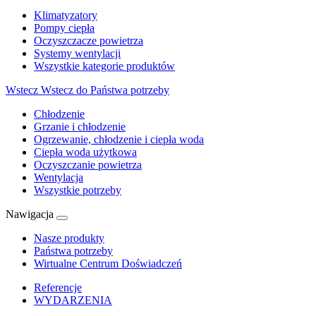
Klimatyzatory
Pompy ciepła
Oczyszczacze powietrza
Systemy wentylacji
Wszystkie kategorie produktów
Wstecz
Wstecz do Państwa potrzeby
Chłodzenie
Grzanie i chłodzenie
Ogrzewanie, chłodzenie i ciepła woda
Ciepła woda użytkowa
Oczyszczanie powietrza
Wentylacja
Wszystkie potrzeby
Nawigacja
Nasze produkty
Państwa potrzeby
Wirtualne Centrum Doświadczeń
Referencje
WYDARZENIA