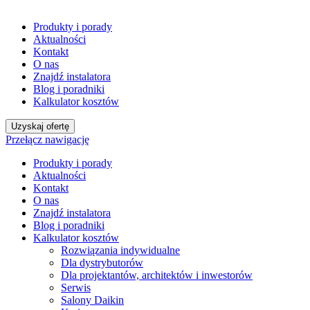
Produkty i porady
Aktualności
Kontakt
O nas
Znajdź instalatora
Blog i poradniki
Kalkulator kosztów
Uzyskaj ofertę
Przełącz nawigację
Produkty i porady
Aktualności
Kontakt
O nas
Znajdź instalatora
Blog i poradniki
Kalkulator kosztów
Rozwiązania indywidualne
Dla dystrybutorów
Dla projektantów, architektów i inwestorów
Serwis
Salony Daikin