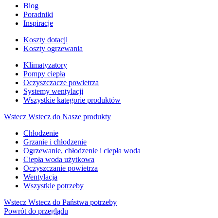
Blog
Poradniki
Inspiracje
Koszty dotacji
Koszty ogrzewania
Klimatyzatory
Pompy ciepła
Oczyszczacze powietrza
Systemy wentylacji
Wszystkie kategorie produktów
Wstecz
Wstecz do Nasze produkty
Chłodzenie
Grzanie i chłodzenie
Ogrzewanie, chłodzenie i ciepła woda
Ciepła woda użytkowa
Oczyszczanie powietrza
Wentylacja
Wszystkie potrzeby
Wstecz
Wstecz do Państwa potrzeby
Powrót do przeglądu