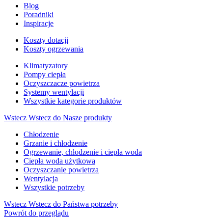
Blog
Poradniki
Inspiracje
Koszty dotacji
Koszty ogrzewania
Klimatyzatory
Pompy ciepła
Oczyszczacze powietrza
Systemy wentylacji
Wszystkie kategorie produktów
Wstecz
Wstecz do Nasze produkty
Chłodzenie
Grzanie i chłodzenie
Ogrzewanie, chłodzenie i ciepła woda
Ciepła woda użytkowa
Oczyszczanie powietrza
Wentylacja
Wszystkie potrzeby
Wstecz
Wstecz do Państwa potrzeby
Powrót do przeglądu