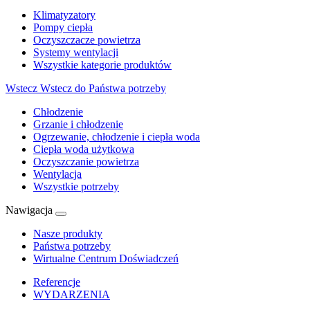
Klimatyzatory
Pompy ciepła
Oczyszczacze powietrza
Systemy wentylacji
Wszystkie kategorie produktów
Wstecz
Wstecz do Państwa potrzeby
Chłodzenie
Grzanie i chłodzenie
Ogrzewanie, chłodzenie i ciepła woda
Ciepła woda użytkowa
Oczyszczanie powietrza
Wentylacja
Wszystkie potrzeby
Nawigacja
Nasze produkty
Państwa potrzeby
Wirtualne Centrum Doświadczeń
Referencje
WYDARZENIA