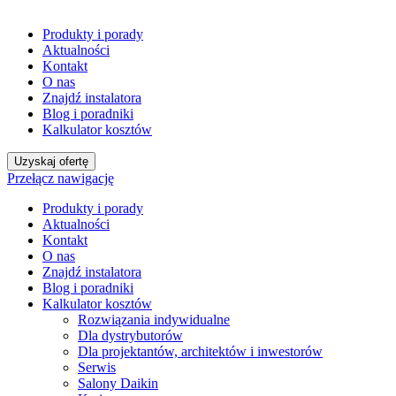
Produkty i porady
Aktualności
Kontakt
O nas
Znajdź instalatora
Blog i poradniki
Kalkulator kosztów
Uzyskaj ofertę
Przełącz nawigację
Produkty i porady
Aktualności
Kontakt
O nas
Znajdź instalatora
Blog i poradniki
Kalkulator kosztów
Rozwiązania indywidualne
Dla dystrybutorów
Dla projektantów, architektów i inwestorów
Serwis
Salony Daikin