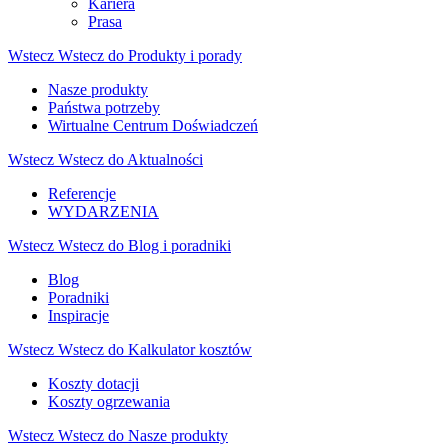
Kariera
Prasa
Wstecz
Wstecz do Produkty i porady
Nasze produkty
Państwa potrzeby
Wirtualne Centrum Doświadczeń
Wstecz
Wstecz do Aktualności
Referencje
WYDARZENIA
Wstecz
Wstecz do Blog i poradniki
Blog
Poradniki
Inspiracje
Wstecz
Wstecz do Kalkulator kosztów
Koszty dotacji
Koszty ogrzewania
Wstecz
Wstecz do Nasze produkty