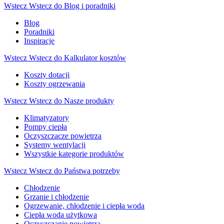
Wstecz
Wstecz do Blog i poradniki
Blog
Poradniki
Inspiracje
Wstecz
Wstecz do Kalkulator kosztów
Koszty dotacji
Koszty ogrzewania
Wstecz
Wstecz do Nasze produkty
Klimatyzatory
Pompy ciepła
Oczyszczacze powietrza
Systemy wentylacji
Wszystkie kategorie produktów
Wstecz
Wstecz do Państwa potrzeby
Chłodzenie
Grzanie i chłodzenie
Ogrzewanie, chłodzenie i ciepła woda
Ciepła woda użytkowa
Oczyszczanie powietrza