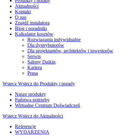
Produkty i porady
Aktualności
Kontakt
O nas
Znajdź instalatora
Blog i poradniki
Kalkulator kosztów
Rozwiązania indywidualne
Dla dystrybutorów
Dla projektantów, architektów i inwestorów
Serwis
Salony Daikin
Kariera
Prasa
Wstecz
Wstecz do Produkty i porady
Nasze produkty
Państwa potrzeby
Wirtualne Centrum Doświadczeń
Wstecz
Wstecz do Aktualności
Referencje
WYDARZENIA