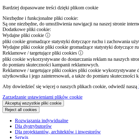
Bardziej dopasowane treści dzięki plikom cookie
Niezbędne i funkcjonalne pliki cookie:
Są one niezbędne, do umożliwienia nawigacji na naszej stronie intern
Dodatkowe pliki cookie:
Wydajne pliki cookie
ⓘ
pliki cookie gromadzące statystyki dotyczące ruchu i zachowania uż
Wydajne pliki cookie
pliki cookie gromadzące statystyki dotyczące r
Reklamowe / targetujące pliki cookies
ⓘ
pliki cookie wykorzystywane do dostarczania reklam na naszych stron
do pomiaru skuteczności kampanii reklamowych.
Reklamowe / targetujące pliki cookies
pliki cookie wykorzystywane do
użytkownika i jego zainteresowań, a także do pomiaru skuteczności
Aby dowiedzieć się więcej o naszych plikach cookie, odwiedź naszą
Zarządzanie ustawieniami plików cookie
Akceptuj wszystkie pliki cookie
Reject all cookies
Rozwiązania indywidualne
Dla dystrybutorów
Dla projektantów, architektów i inwestorów
Serwis