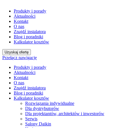
Produkty i porady
Aktualności
Kontakt
O nas
Znajdź instalatora
Blog i poradniki
Kalkulator kosztów
Uzyskaj ofertę
Przełącz nawigację
Produkty i porady
Aktualności
Kontakt
O nas
Znajdź instalatora
Blog i poradniki
Kalkulator kosztów
Rozwiązania indywidualne
Dla dystrybutorów
Dla projektantów, architektów i inwestorów
Serwis
Salony Daikin