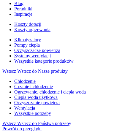
Blog
Poradniki
Inspiracje
Koszty dotacji
Koszty ogrzewania
Klimatyzatory
Pompy ciepła
Oczyszczacze powietrza
Systemy wentylacji
Wszystkie kategorie produktów
Wstecz
Wstecz do Nasze produkty
Chłodzenie
Grzanie i chłodzenie
Ogrzewanie, chłodzenie i ciepła woda
Ciepła woda użytkowa
Oczyszczanie powietrza
Wentylacja
Wszystkie potrzeby
Wstecz
Wstecz do Państwa potrzeby
Powrót do przeglądu