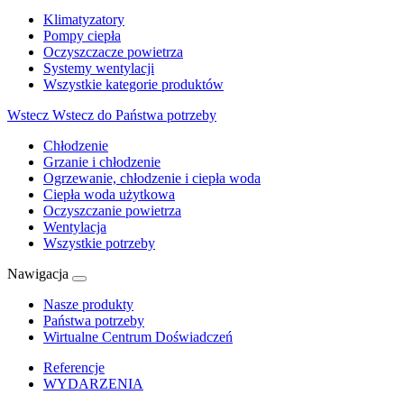
Klimatyzatory
Pompy ciepła
Oczyszczacze powietrza
Systemy wentylacji
Wszystkie kategorie produktów
Wstecz
Wstecz do Państwa potrzeby
Chłodzenie
Grzanie i chłodzenie
Ogrzewanie, chłodzenie i ciepła woda
Ciepła woda użytkowa
Oczyszczanie powietrza
Wentylacja
Wszystkie potrzeby
Nawigacja
Nasze produkty
Państwa potrzeby
Wirtualne Centrum Doświadczeń
Referencje
WYDARZENIA