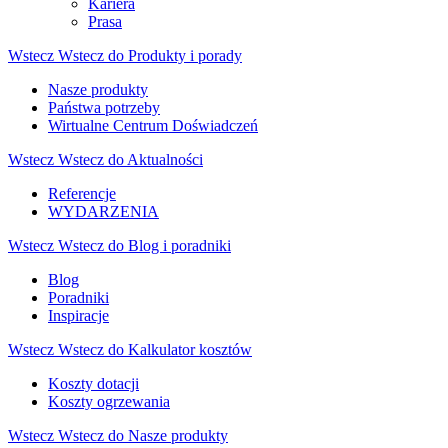
Kariera
Prasa
Wstecz
Wstecz do Produkty i porady
Nasze produkty
Państwa potrzeby
Wirtualne Centrum Doświadczeń
Wstecz
Wstecz do Aktualności
Referencje
WYDARZENIA
Wstecz
Wstecz do Blog i poradniki
Blog
Poradniki
Inspiracje
Wstecz
Wstecz do Kalkulator kosztów
Koszty dotacji
Koszty ogrzewania
Wstecz
Wstecz do Nasze produkty