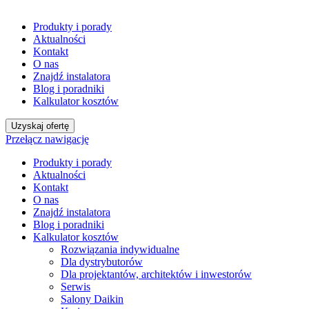
Produkty i porady
Aktualności
Kontakt
O nas
Znajdź instalatora
Blog i poradniki
Kalkulator kosztów
Uzyskaj ofertę
Przełącz nawigację
Produkty i porady
Aktualności
Kontakt
O nas
Znajdź instalatora
Blog i poradniki
Kalkulator kosztów
Rozwiązania indywidualne
Dla dystrybutorów
Dla projektantów, architektów i inwestorów
Serwis
Salony Daikin