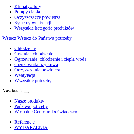
Klimatyzatory
Pompy ciepła
Oczyszczacze powietrza
Systemy wentylacji
Wszystkie kategorie produktów
Wstecz
Wstecz do Państwa potrzeby
Chłodzenie
Grzanie i chłodzenie
Ogrzewanie, chłodzenie i ciepła woda
Ciepła woda użytkowa
Oczyszczanie powietrza
Wentylacja
Wszystkie potrzeby
Nawigacja
Nasze produkty
Państwa potrzeby
Wirtualne Centrum Doświadczeń
Referencje
WYDARZENIA