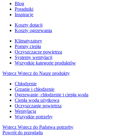
Blog
Poradniki
Inspiracje
Koszty dotacji
Koszty ogrzewania
Klimatyzatory
Pompy ciepła
Oczyszczacze powietrza
Systemy wentylacji
Wszystkie kategorie produktów
Wstecz
Wstecz do Nasze produkty
Chłodzenie
Grzanie i chłodzenie
Ogrzewanie, chłodzenie i ciepła woda
Ciepła woda użytkowa
Oczyszczanie powietrza
Wentylacja
Wszystkie potrzeby
Wstecz
Wstecz do Państwa potrzeby
Powrót do przeglądu