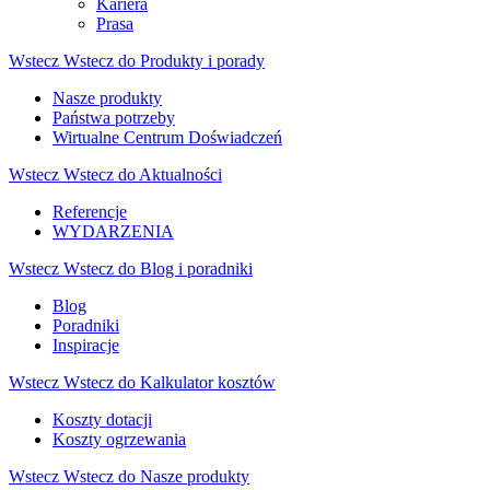
Kariera
Prasa
Wstecz
Wstecz do Produkty i porady
Nasze produkty
Państwa potrzeby
Wirtualne Centrum Doświadczeń
Wstecz
Wstecz do Aktualności
Referencje
WYDARZENIA
Wstecz
Wstecz do Blog i poradniki
Blog
Poradniki
Inspiracje
Wstecz
Wstecz do Kalkulator kosztów
Koszty dotacji
Koszty ogrzewania
Wstecz
Wstecz do Nasze produkty