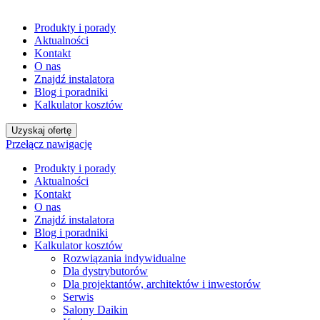
Produkty i porady
Aktualności
Kontakt
O nas
Znajdź instalatora
Blog i poradniki
Kalkulator kosztów
Uzyskaj ofertę
Przełącz nawigację
Produkty i porady
Aktualności
Kontakt
O nas
Znajdź instalatora
Blog i poradniki
Kalkulator kosztów
Rozwiązania indywidualne
Dla dystrybutorów
Dla projektantów, architektów i inwestorów
Serwis
Salony Daikin