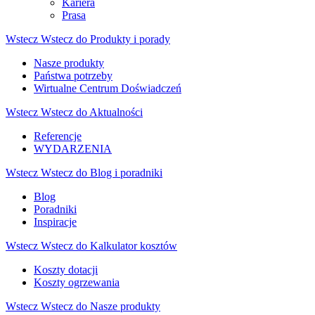
Kariera
Prasa
Wstecz
Wstecz do Produkty i porady
Nasze produkty
Państwa potrzeby
Wirtualne Centrum Doświadczeń
Wstecz
Wstecz do Aktualności
Referencje
WYDARZENIA
Wstecz
Wstecz do Blog i poradniki
Blog
Poradniki
Inspiracje
Wstecz
Wstecz do Kalkulator kosztów
Koszty dotacji
Koszty ogrzewania
Wstecz
Wstecz do Nasze produkty