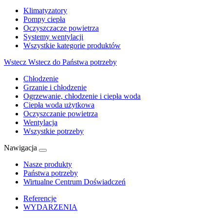
Klimatyzatory
Pompy ciepła
Oczyszczacze powietrza
Systemy wentylacji
Wszystkie kategorie produktów
Wstecz
Wstecz do Państwa potrzeby
Chłodzenie
Grzanie i chłodzenie
Ogrzewanie, chłodzenie i ciepła woda
Ciepła woda użytkowa
Oczyszczanie powietrza
Wentylacja
Wszystkie potrzeby
Nawigacja
Nasze produkty
Państwa potrzeby
Wirtualne Centrum Doświadczeń
Referencje
WYDARZENIA