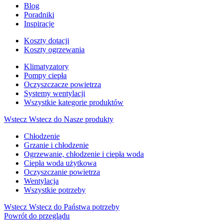
Blog
Poradniki
Inspiracje
Koszty dotacji
Koszty ogrzewania
Klimatyzatory
Pompy ciepła
Oczyszczacze powietrza
Systemy wentylacji
Wszystkie kategorie produktów
Wstecz
Wstecz do Nasze produkty
Chłodzenie
Grzanie i chłodzenie
Ogrzewanie, chłodzenie i ciepła woda
Ciepła woda użytkowa
Oczyszczanie powietrza
Wentylacja
Wszystkie potrzeby
Wstecz
Wstecz do Państwa potrzeby
Powrót do przeglądu