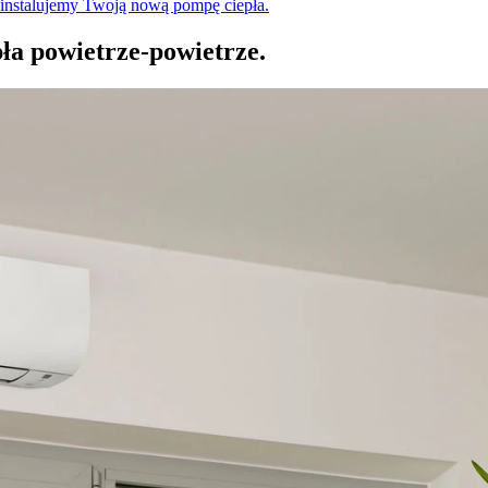
ainstalujemy Twoją nową pompę ciepła.
pła powietrze-powietrze.