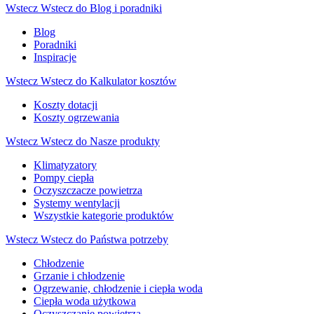
Wstecz
Wstecz do Blog i poradniki
Blog
Poradniki
Inspiracje
Wstecz
Wstecz do Kalkulator kosztów
Koszty dotacji
Koszty ogrzewania
Wstecz
Wstecz do Nasze produkty
Klimatyzatory
Pompy ciepła
Oczyszczacze powietrza
Systemy wentylacji
Wszystkie kategorie produktów
Wstecz
Wstecz do Państwa potrzeby
Chłodzenie
Grzanie i chłodzenie
Ogrzewanie, chłodzenie i ciepła woda
Ciepła woda użytkowa
Oczyszczanie powietrza