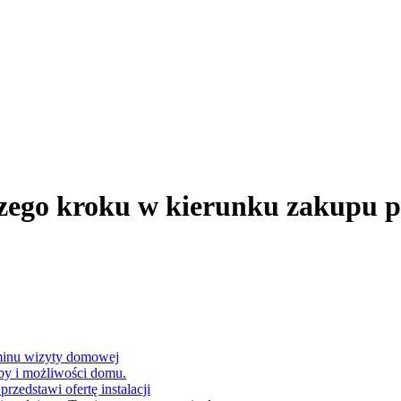
zego kroku w kierunku zakupu p
erminu wizyty domowej
by i możliwości domu.
przedstawi ofertę instalacji