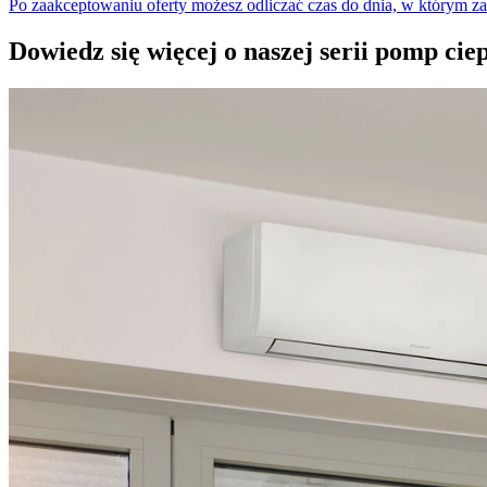
Po zaakceptowaniu oferty możesz odliczać czas do dnia, w którym z
Dowiedz się więcej o naszej serii pomp cie