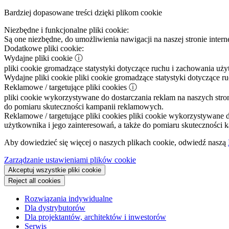
Bardziej dopasowane treści dzięki plikom cookie
Niezbędne i funkcjonalne pliki cookie:
Są one niezbędne, do umożliwienia nawigacji na naszej stronie intern
Dodatkowe pliki cookie:
Wydajne pliki cookie
ⓘ
pliki cookie gromadzące statystyki dotyczące ruchu i zachowania uż
Wydajne pliki cookie
pliki cookie gromadzące statystyki dotyczące r
Reklamowe / targetujące pliki cookies
ⓘ
pliki cookie wykorzystywane do dostarczania reklam na naszych stron
do pomiaru skuteczności kampanii reklamowych.
Reklamowe / targetujące pliki cookies
pliki cookie wykorzystywane do
użytkownika i jego zainteresowań, a także do pomiaru skuteczności
Aby dowiedzieć się więcej o naszych plikach cookie, odwiedź naszą
Zarządzanie ustawieniami plików cookie
Akceptuj wszystkie pliki cookie
Reject all cookies
Rozwiązania indywidualne
Dla dystrybutorów
Dla projektantów, architektów i inwestorów
Serwis