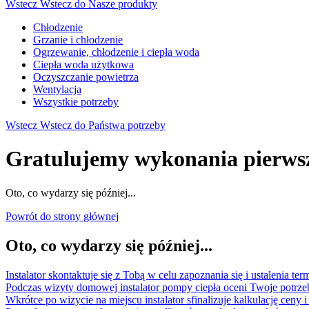
Wstecz
Wstecz do Nasze produkty
Chłodzenie
Grzanie i chłodzenie
Ogrzewanie, chłodzenie i ciepła woda
Ciepła woda użytkowa
Oczyszczanie powietrza
Wentylacja
Wszystkie potrzeby
Wstecz
Wstecz do Państwa potrzeby
Gratulujemy wykonania pierws
Oto, co wydarzy się później...
Powrót do strony głównej
Oto, co wydarzy się później...
Instalator skontaktuje się z Tobą w celu zapoznania się i ustalenia t
Podczas wizyty domowej instalator pompy ciepła oceni Twoje potrze
Wkrótce po wizycie na miejscu instalator sfinalizuje kalkulację ceny i 