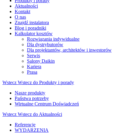
Produkty i porady
Aktualności
Kontakt
O nas
Znajdź instalatora
Blog i poradniki
Kalkulator kosztów
Rozwiązania indywidualne
Dla dystrybutorów
Dla projektantów, architektów i inwestorów
Serwis
Salony Daikin
Kariera
Prasa
Wstecz
Wstecz do Produkty i porady
Nasze produkty
Państwa potrzeby
Wirtualne Centrum Doświadczeń
Wstecz
Wstecz do Aktualności
Referencje
WYDARZENIA