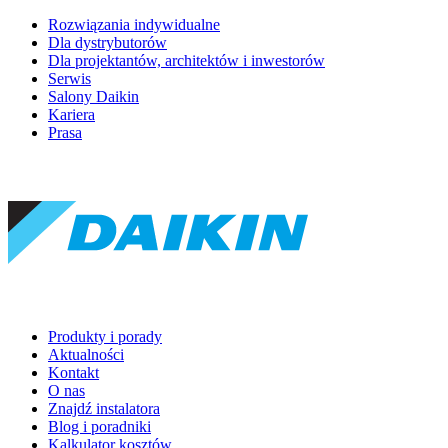
Rozwiązania indywidualne
Dla dystrybutorów
Dla projektantów, architektów i inwestorów
Serwis
Salony Daikin
Kariera
Prasa
Produkty i porady
Aktualności
Kontakt
O nas
Znajdź instalatora
Blog i poradniki
Kalkulator kosztów