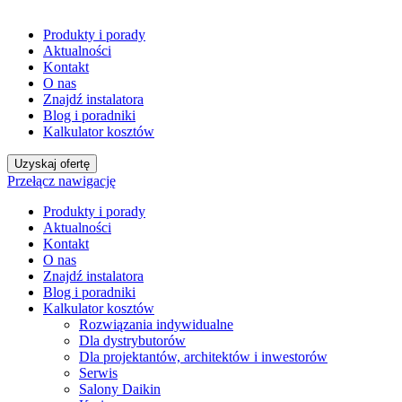
Produkty i porady
Aktualności
Kontakt
O nas
Znajdź instalatora
Blog i poradniki
Kalkulator kosztów
Uzyskaj ofertę
Przełącz nawigację
Produkty i porady
Aktualności
Kontakt
O nas
Znajdź instalatora
Blog i poradniki
Kalkulator kosztów
Rozwiązania indywidualne
Dla dystrybutorów
Dla projektantów, architektów i inwestorów
Serwis
Salony Daikin