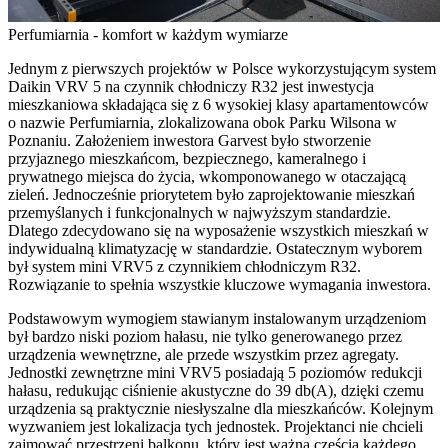
Perfumiarnia - komfort w każdym wymiarze
Jednym z pierwszych projektów w Polsce wykorzystującym system
Daikin VRV 5 na czynnik chłodniczy R32 jest inwestycja
mieszkaniowa składająca się z 6 wysokiej klasy apartamentowców
o nazwie Perfumiarnia, zlokalizowana obok Parku Wilsona w
Poznaniu. Założeniem inwestora Garvest było stworzenie
przyjaznego mieszkańcom, bezpiecznego, kameralnego i
prywatnego miejsca do życia, wkomponowanego w otaczającą
zieleń. Jednocześnie priorytetem było zaprojektowanie mieszkań
przemyślanych i funkcjonalnych w najwyższym standardzie.
Dlatego zdecydowano się na wyposażenie wszystkich mieszkań w
indywidualną klimatyzację w standardzie. Ostatecznym wyborem
był system mini VRV5 z czynnikiem chłodniczym R32.
Rozwiązanie to spełnia wszystkie kluczowe wymagania inwestora.
Podstawowym wymogiem stawianym instalowanym urządzeniom
był bardzo niski poziom hałasu, nie tylko generowanego przez
urządzenia wewnętrzne, ale przede wszystkim przez agregaty.
Jednostki zewnętrzne mini VRV5 posiadają 5 poziomów redukcji
hałasu, redukując ciśnienie akustyczne do 39 db(A), dzięki czemu
urządzenia są praktycznie niesłyszalne dla mieszkańców. Kolejnym
wyzwaniem jest lokalizacja tych jednostek. Projektanci nie chcieli
zajmować przestrzeni balkonu, który jest ważną częścią każdego