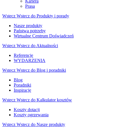
Kariera
Prasa
Wstecz
Wstecz do Produkty i porady
Nasze produkty
Państwa potrzeby
Wirtualne Centrum Doświadczeń
Wstecz
Wstecz do Aktualności
Referencje
WYDARZENIA
Wstecz
Wstecz do Blog i poradniki
Blog
Poradniki
Inspiracje
Wstecz
Wstecz do Kalkulator kosztów
Koszty dotacji
Koszty ogrzewania
Wstecz
Wstecz do Nasze produkty