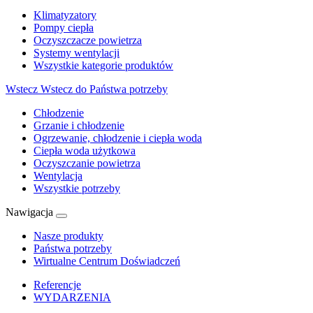
Klimatyzatory
Pompy ciepła
Oczyszczacze powietrza
Systemy wentylacji
Wszystkie kategorie produktów
Wstecz
Wstecz do Państwa potrzeby
Chłodzenie
Grzanie i chłodzenie
Ogrzewanie, chłodzenie i ciepła woda
Ciepła woda użytkowa
Oczyszczanie powietrza
Wentylacja
Wszystkie potrzeby
Nawigacja
Nasze produkty
Państwa potrzeby
Wirtualne Centrum Doświadczeń
Referencje
WYDARZENIA