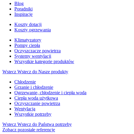
Blog
Poradniki
Inspiracje
Koszty dotacji
Koszty ogrzewania
Klimatyzatory
Pompy ciepła
Oczyszczacze powietrza
Systemy wentylacji
Wszystkie kategorie produktów
Wstecz
Wstecz do Nasze produkty
Chłodzenie
Grzanie i chłodzenie
Ogrzewanie, chłodzenie i ciepła woda
Ciepła woda użytkowa
Oczyszczanie powietrza
Wentylacja
Wszystkie potrzeby
Wstecz
Wstecz do Państwa potrzeby
Zobacz pozostałe referencje