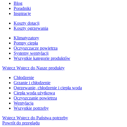
Blog
Poradniki
Inspiracje
Koszty dotacji
Koszty ogrzewania
Klimatyzatory
Pompy ciepła
Oczyszczacze powietrza
Systemy wentylacji
Wszystkie kategorie produktów
Wstecz
Wstecz do Nasze produkty
Chłodzenie
Grzanie i chłodzenie
Ogrzewanie, chłodzenie i ciepła woda
Ciepła woda użytkowa
Oczyszczanie powietrza
Wentylacja
Wszystkie potrzeby
Wstecz
Wstecz do Państwa potrzeby
Powrót do przeglądu