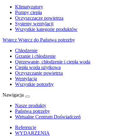
Klimatyzatory
Pompy ciepła
Oczyszczacze powietrza
Systemy wentylacji
Wszystkie kategorie produktów
Wstecz
Wstecz do Państwa potrzeby
Chłodzenie
Grzanie i chłodzenie
Ogrzewanie, chłodzenie i ciepła woda
Ciepła woda użytkowa
Oczyszczanie powietrza
Wentylacja
Wszystkie potrzeby
Nawigacja
Nasze produkty
Państwa potrzeby
Wirtualne Centrum Doświadczeń
Referencje
WYDARZENIA