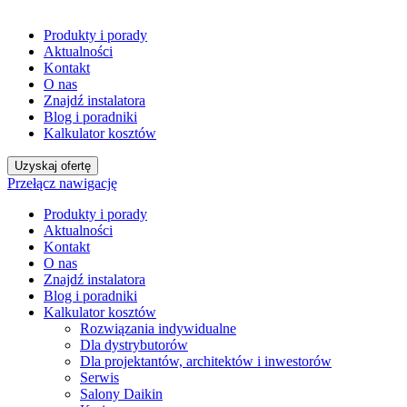
Produkty i porady
Aktualności
Kontakt
O nas
Znajdź instalatora
Blog i poradniki
Kalkulator kosztów
Uzyskaj ofertę
Przełącz nawigację
Produkty i porady
Aktualności
Kontakt
O nas
Znajdź instalatora
Blog i poradniki
Kalkulator kosztów
Rozwiązania indywidualne
Dla dystrybutorów
Dla projektantów, architektów i inwestorów
Serwis
Salony Daikin