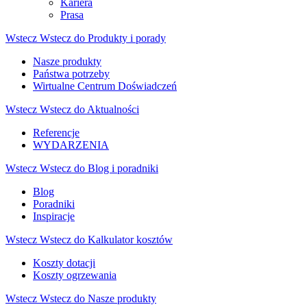
Kariera
Prasa
Wstecz
Wstecz do Produkty i porady
Nasze produkty
Państwa potrzeby
Wirtualne Centrum Doświadczeń
Wstecz
Wstecz do Aktualności
Referencje
WYDARZENIA
Wstecz
Wstecz do Blog i poradniki
Blog
Poradniki
Inspiracje
Wstecz
Wstecz do Kalkulator kosztów
Koszty dotacji
Koszty ogrzewania
Wstecz
Wstecz do Nasze produkty