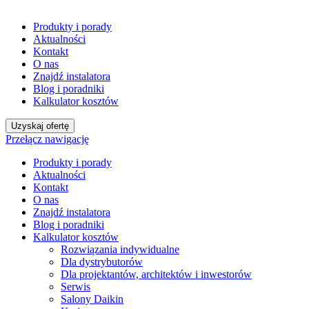
Produkty i porady
Aktualności
Kontakt
O nas
Znajdź instalatora
Blog i poradniki
Kalkulator kosztów
Uzyskaj ofertę
Przełącz nawigację
Produkty i porady
Aktualności
Kontakt
O nas
Znajdź instalatora
Blog i poradniki
Kalkulator kosztów
Rozwiązania indywidualne
Dla dystrybutorów
Dla projektantów, architektów i inwestorów
Serwis
Salony Daikin