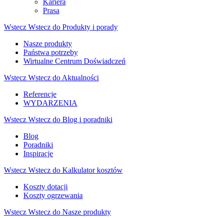
Kariera
Prasa
Wstecz
Wstecz do Produkty i porady
Nasze produkty
Państwa potrzeby
Wirtualne Centrum Doświadczeń
Wstecz
Wstecz do Aktualności
Referencje
WYDARZENIA
Wstecz
Wstecz do Blog i poradniki
Blog
Poradniki
Inspiracje
Wstecz
Wstecz do Kalkulator kosztów
Koszty dotacji
Koszty ogrzewania
Wstecz
Wstecz do Nasze produkty