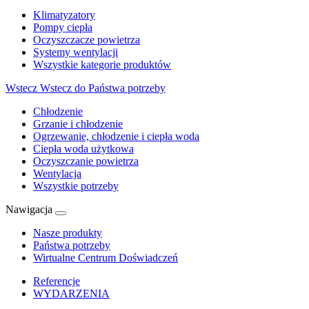
Klimatyzatory
Pompy ciepła
Oczyszczacze powietrza
Systemy wentylacji
Wszystkie kategorie produktów
Wstecz
Wstecz do Państwa potrzeby
Chłodzenie
Grzanie i chłodzenie
Ogrzewanie, chłodzenie i ciepła woda
Ciepła woda użytkowa
Oczyszczanie powietrza
Wentylacja
Wszystkie potrzeby
Nawigacja
Nasze produkty
Państwa potrzeby
Wirtualne Centrum Doświadczeń
Referencje
WYDARZENIA