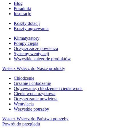
Blog
Poradniki
Inspiracje
Koszty dotacji
Koszty ogrzewania
Klimatyzatory
Pompy ciepła
Oczyszczacze powietrza
Systemy wentylacji
Wszystkie kategorie produktów
Wstecz
Wstecz do Nasze produkty
Chłodzenie
Grzanie i chłodzenie
Ogrzewanie, chłodzenie i ciepła woda
Ciepła woda użytkowa
Oczyszczanie powietrza
Wentylacja
Wszystkie potrzeby
Wstecz
Wstecz do Państwa potrzeby
Powrót do przeglądu